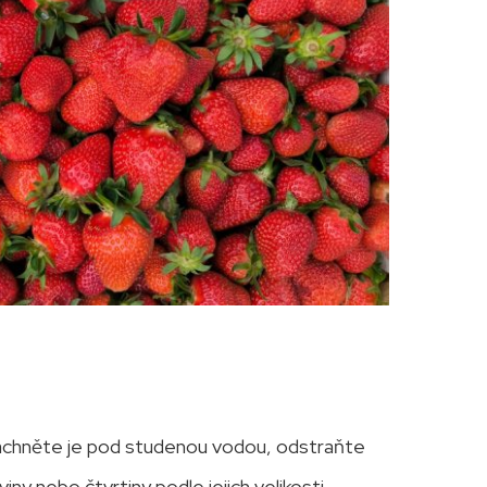
pláchněte je pod studenou vodou, odstraňte
iny nebo čtvrtiny podle jejich velikosti.