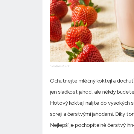
Shutterstock
Ochutnejte mléčný koktejl a dochuť
jen sladkost jahod, ale někdy bude
Hotový koktejl nalijte do vysokých 
spreji a čerstvými jahodami. Díky to
Nejlepší je pochopitelně čerstvý ih