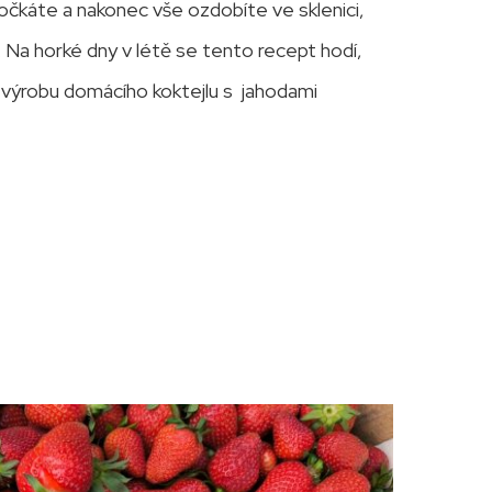
počkáte a nakonec vše ozdobíte ve sklenici,
. Na horké dny v létě se tento recept hodí,
 výrobu domácího koktejlu s jahodami