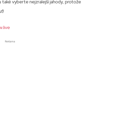
lu také vyberte nejzralejší jahody, protože
ť!
.live
Reklama