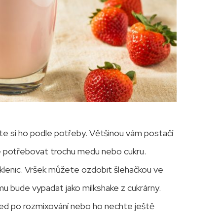
te si ho podle potřeby. Většinou vám postačí
te potřebovat trochu medu nebo cukru.
sklenic. Vršek můžete ozdobit šlehačkou ve
mu bude vypadat jako milkshake z cukrárny.
ned po rozmixování nebo ho nechte ještě