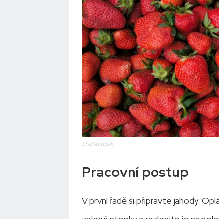
Shutterstock
Pracovní postup
V první řadě si připravte jahody. O
zelené stopky a rozkrojte je na polov