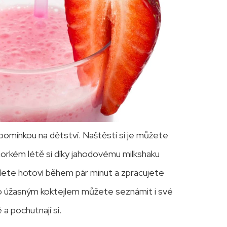
zpomínkou na dětství. Naštěstí si je můžete
 horkém létě si díky jahodovému milkshaku
udete hotoví během pár minut a zpracujete
to úžasným koktejlem můžete seznámit i své
a pochutnají si.