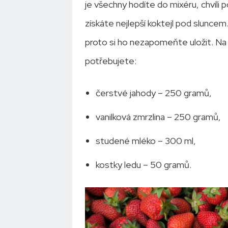
je všechny hodíte do mixéru, chvíli 
získáte nejlepší koktejl pod sluncem
proto si ho nezapomeňte uložit. Na
potřebujete:
čerstvé jahody – 250 gramů,
vanilková zmrzlina – 250 gramů,
studené mléko – 300 ml,
kostky ledu – 50 gramů.