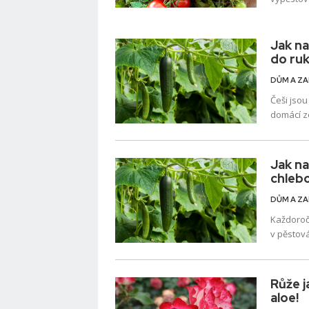
Přírodní 
růst...
Jak n
do ruk
DŮM A Z
Češi jsou
domácí ze
v salátu
Pěstování
Jak na
chleb
DŮM A Z
Každoroč
v pěstová
především
Růže 
aloe!