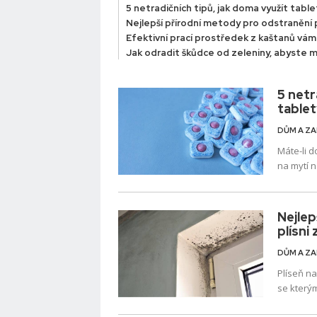
5 netradičních tipů, jak doma využít tabl
Nejlepší přírodní metody pro odstranění p
Efektivní prací prostředek z kaštanů vám
Jak odradit škůdce od zeleniny, abyste m
5 netr
table
DŮM A Z
Máte-li d
na mytí 
který mů
Nejlep
plísni 
DŮM A Z
Plíseň n
se kterým
nebezpeč