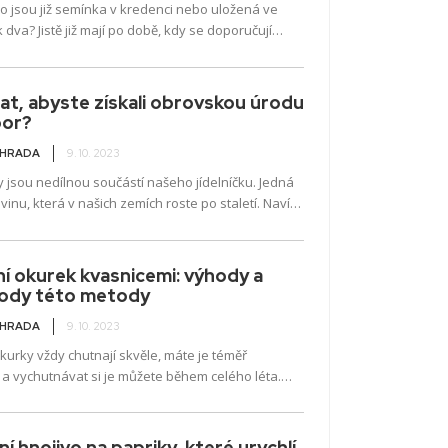
o jsou již semínka v kredenci nebo uložená ve
k dva? Jistě již mají po době, kdy se doporučují
 vysazovat. Není ale...
at, abyste získali obrovskou úrodu
or?
AHRADA
9. 10. 2023
jsou nedílnou součástí našeho jídelníčku. Jedná
vinu, která v našich zemích roste po staletí. Navíc
 mnoho zdravých složek, které bychom...
í okurek kvasnicemi: výhody a
ody této metody
AHRADA
9. 10. 2023
urky vždy chutnají skvěle, máte je téměř
a vychutnávat si je můžete během celého léta.
radníků používá hnojivo z kvasnic. Existují...
ní hnojivo na papriky, které urychlí