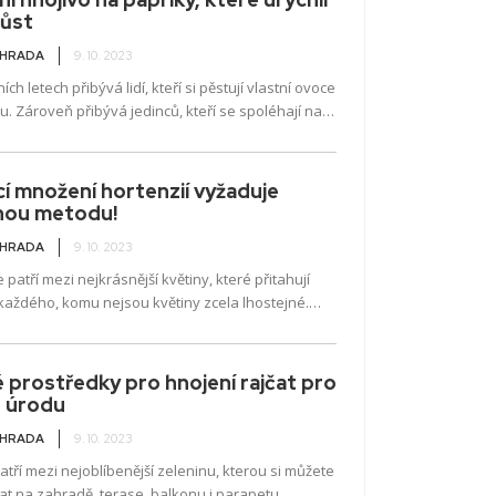
růst
AHRADA
9. 10. 2023
ch letech přibývá lidí, kteří si pěstují vlastní ovoce
u. Zároveň přibývá jedinců, kteří se spoléhají na
hnojiva. Příroda nám nabízí...
 množení hortenzií vyžaduje
nou metodu!
AHRADA
9. 10. 2023
 patří mezi nejkrásnější květiny, které přitahují
každého, komu nejsou květiny zcela lhostejné.
rtenzie budou ozdobou každého záhonu. Na
on přitom...
 prostředky pro hnojení rajčat pro
u úrodu
AHRADA
9. 10. 2023
atří mezi nejoblíbenější zeleninu, kterou si můžete
t na zahradě, terase, balkonu i parapetu.