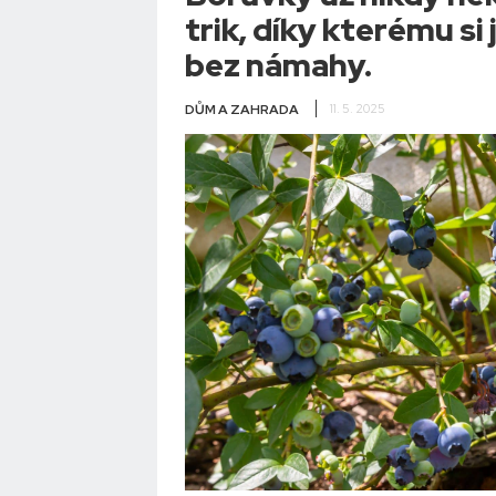
trik, díky kterému s
bez námahy.
DŮM A ZAHRADA
11. 5. 2025