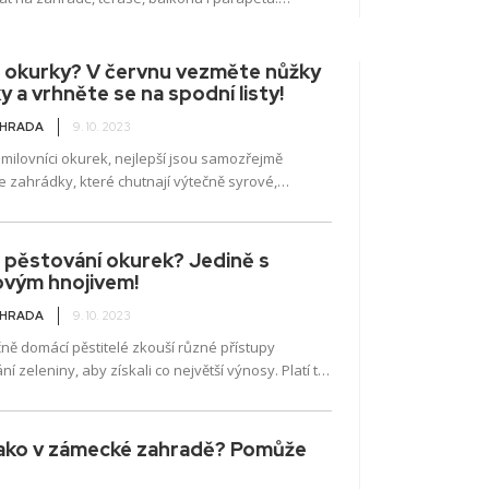
hnojiva jsou skvělým způsobem, jak podpořit jejich
a okurky? V červnu vezměte nůžky
y a vrhněte se na spodní listy!
AHRADA
9. 10. 2023
 milovníci okurek, nejlepší jsou samozřejmě
 zahrádky, které chutnají výtečně syrové,
, ale také zavařené ve sladkokyselém nálevu.
 okurek však...
 pěstování okurek? Jedině s
ovým hnojivem!
AHRADA
9. 10. 2023
ně domácí pěstitelé zkouší různé přístupy
ní zeleniny, aby získali co největší výnosy. Platí to
 pro okurky, ale také rajčata. Letošní rok mohou...
jako v zámecké zahradě? Pomůže