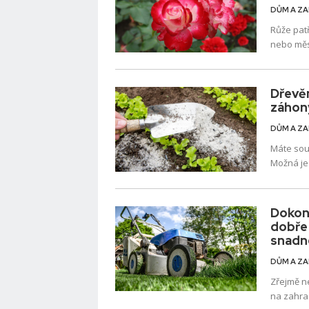
DŮM A Z
Růže pat
nebo měs
ale také 
Dřevěn
záhon
DŮM A Z
Máte sou
Možná je 
Dnes se 
Dokona
dobře 
snadn
DŮM A Z
Zřejmě n
na zahrad