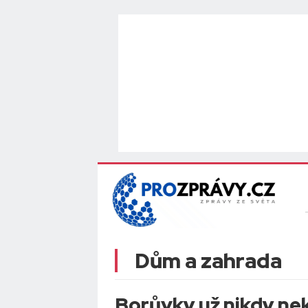
Dům a zahrada
Borůvky už nikdy ne