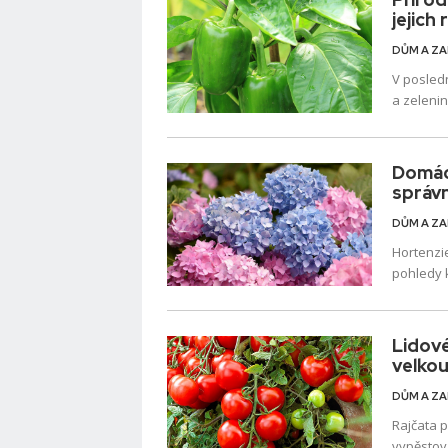
jejich 
DŮM A Z
V poslední
a zelenin
přírodní 
Domácí
správ
DŮM A Z
Hortenzie
pohledy 
Květy ho
bujný záh
Lidové
velko
DŮM A Z
Rajčata p
vypěstova