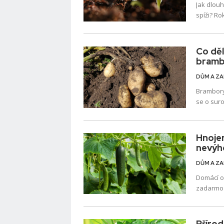
Jak dlouh
spíži? Ro
prodejcem
Co děl
bramb
DŮM A Z
Brambory 
se o suro
obsahuje
Hnojen
nevýh
DŮM A Z
Domácí ok
zadarmo 
Mnoho zah
Přírod