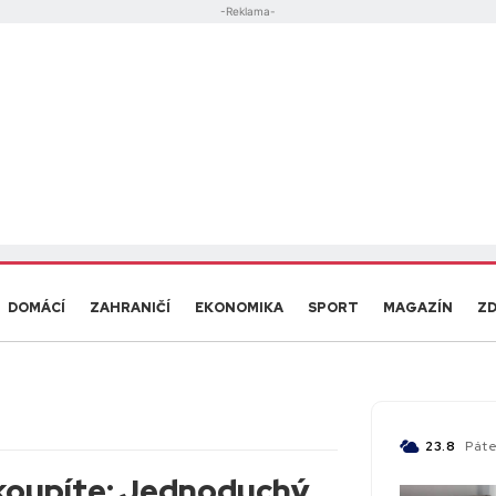
-Reklama-
DOMÁCÍ
ZAHRANIČÍ
EKONOMIKA
SPORT
MAGAZÍN
ZD
C
23.8
Páte
Cze
koupíte: Jednoduchý