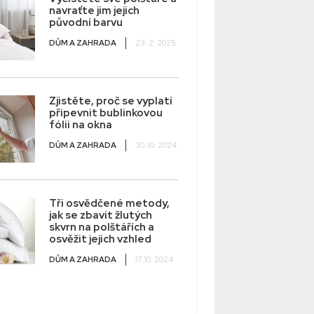
navraťte jim jejich
původní barvu
DŮM A ZAHRADA
23. 2. 2025
Zjistěte, proč se vyplatí
připevnit bublinkovou
fólii na okna
DŮM A ZAHRADA
30. 10. 2024
Tři osvědčené metody,
jak se zbavit žlutých
skvrn na polštářích a
osvěžit jejich vzhled
DŮM A ZAHRADA
17. 10. 2024