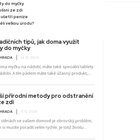
ety do myčky
lísni ze zdi
 ušetří peníze
ěli velkou úrodu?
adičních tipů, jak doma využít
ty do myčky
AHRADA
14. 10. 2024
oma myčku na nádobí, máte také speciální tablety
nádobí. A tím pádem máte také úžasný produkt,
žete u sebe doma...
ší přírodní metody pro odstranění
ze zdi
AHRADA
11. 10. 2024
a stěnách ve vašem domově je obrovský problém,
 si musíte poradit velmi rychle. Je totiž životu
ná, protože se můžete nadýchat toxických látek,