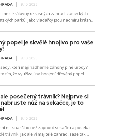
AHRADA
9. 10. 2023
ří mezi královny okrasných zahrad, zámeckých
tských parků. Jako vladařky jsou nadmíru krásné,
náročné, proto jakékoli tipy na jejich pěstování...
ý popel je skvělé hnojivo pro vaše
y!
AHRADA
9. 10. 2023
sedy, kteří mají nádherné záhony plné úrody?
to tím, že využívají na hnojení dřevěný popel.
podíváme na všechna tajemství,...
le posečený trávník? Nejprve si
nabruste nůž na sekačce, je to
é!
AHRADA
9. 10. 2023
ení nic snazšího než zapnout sekačku a posekat
ě trávník. Jak ale ví majitelé zahrad, zase tak