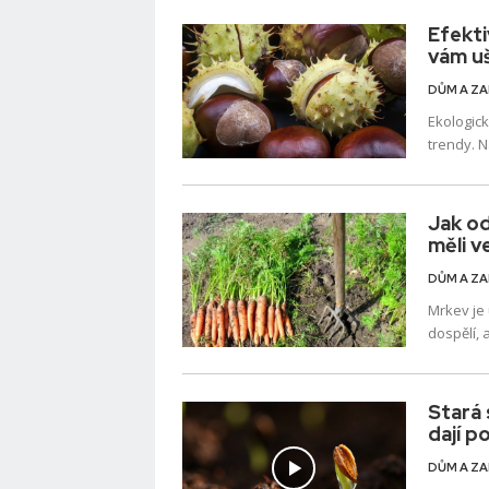
které se 
onemocně
Efekti
Na odstra
vám uš
domácí me
DŮM A Z
Ekologic
trendy. N
by neměl
Jak od
měli v
DŮM A Z
Mrkev je 
dospělí, 
takže si 
Stará 
dají po
DŮM A Z