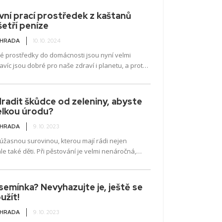
v ní nachází. Způsobuje alergie, astma a další
ní. Nepotřebujete přitom žádnou silnou chemii.
vní prací prostředek z kaštanů
nění plísně ze stěn můžete využít také přírodní a
etří peníze
tody. Podívejme se na nejlepší z nich.
AHRADA
10. 10. 2024
ké prostředky do domácnosti jsou nyní velmi
avíc jsou dobré pro naše zdraví i planetu, a proto
y chybět ve vašem domově....
radit škůdce od zeleniny, abyste
elkou úrodu?
AHRADA
9. 10. 2023
úžasnou surovinou, kterou mají rádi nejen
ale také děti. Při pěstování je velmi nenáročná,
ji může vypěstovat i naprostý...
semínka? Nevyhazujte je, ještě se
užít!
AHRADA
9. 10. 2023