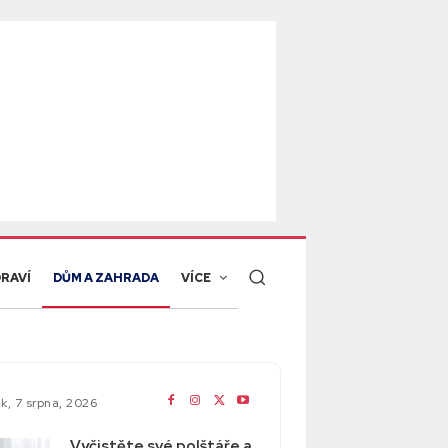
RAVÍ
DŮM A ZAHRADA
VÍCE
k, 7 srpna, 2026
ch
Vyčistěte své polštáře a