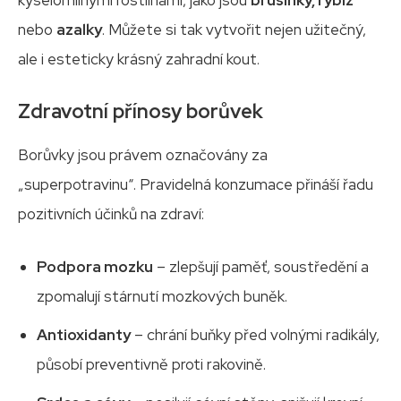
kyselomilnými rostlinami, jako jsou
brusinky, rybíz
nebo
azalky
. Můžete si tak vytvořit nejen užitečný,
ale i esteticky krásný zahradní kout.
Zdravotní přínosy borůvek
Borůvky jsou právem označovány za
„superpotravinu“. Pravidelná konzumace přináší řadu
pozitivních účinků na zdraví:
Podpora mozku
– zlepšují paměť, soustředění a
zpomalují stárnutí mozkových buněk.
Antioxidanty
– chrání buňky před volnými radikály,
působí preventivně proti rakovině.