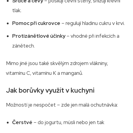
Srdce a cévy
– posilují cévní stěny, snižují krevní
tlak.
Pomoc při cukrovce
– regulují hladinu cukru v krvi.
Protizánětlové účinky
– vhodné při infekcích a
zánětech.
Mimo jiné jsou také skvělým zdrojem vlákniny,
vitamínu C, vitamínu K a manganů.
Jak borůvky využít v kuchyni
Možností je nespočet – zde jen malá ochutnávka:
Čerstvé
– do jogurtu, müsli nebo jen tak