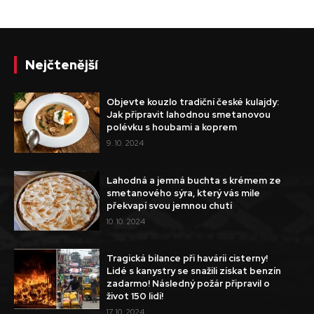
Nejčtenější
Objevte kouzlo tradiční české kulajdy:
Jak připravit lahodnou smetanovou
polévku s houbami a koprem
9. 10. 2024
Lahodná a jemná buchta s krémem ze
smetanového sýra, který vás mile
překvapí svou jemnou chutí
10. 10. 2024
Tragická bilance při havárii cisterny!
Lidé s kanystry se snažili získat benzín
zadarmo! Následný požár připravil o
život 150 lidí!
17. 10. 2024