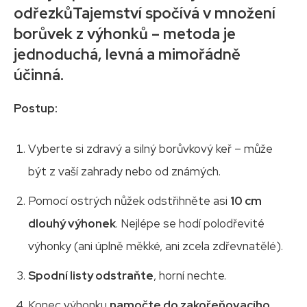
odřezků
Tajemství spočívá v množení
borůvek z výhonků – metoda je
jednoduchá, levná a mimořádně
účinná.
Postup:
Vyberte si zdravý a silný borůvkový keř – může
být z vaší zahrady nebo od známých.
Pomocí ostrých nůžek odstřihněte asi
10 cm
dlouhý výhonek
. Nejlépe se hodí polodřevité
výhonky (ani úplně měkké, ani zcela zdřevnatělé).
Spodní listy odstraňte
, horní nechte.
Konec výhonku
namočte do zakořeňovacího