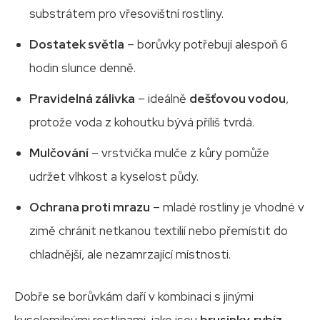
substrátem pro vřesovištní rostliny.
Dostatek světla
– borůvky potřebují alespoň 6
hodin slunce denně.
Pravidelná zálivka
– ideálně
dešťovou vodou
,
protože voda z kohoutku bývá příliš tvrdá.
Mulčování
– vrstvička mulče z kůry pomůže
udržet vlhkost a kyselost půdy.
Ochrana proti mrazu
– mladé rostliny je vhodné v
zimě chránit netkanou textilií nebo přemístit do
chladnější, ale nezamrzající místnosti.
Dobře se borůvkám daří v kombinaci s jinými