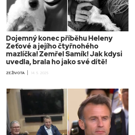
Dojemný konec příběhu Heleny
Zeťové a jejího čtyřnohého
mazlíčka! Zemřel Samík! Jak kdysi
uvedla, brala ho jako své dítě!
ZE ŽIVOTA
14. 5. 2025