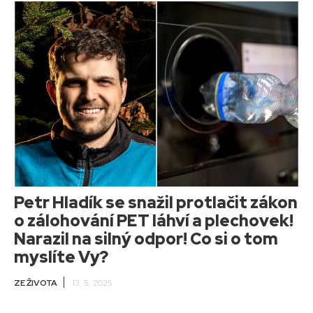
Petr Hladík se snažil protlačit zákon
o zálohování PET láhví a plechovek!
Narazil na silný odpor! Co si o tom
myslíte Vy?
ZE ŽIVOTA
13. 5. 2025