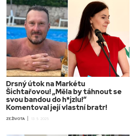
Drsný útok na Markétu
Šichtařovou! „Měla by táhnout se
svou bandou do h*jzlu!“
Komentoval její vlastní bratr!
ZE ŽIVOTA
13. 5. 2025