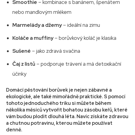
Smoothie
– kombinace s banánem, špenátem
nebo mandlovým mlékem
Marmelády a džemy
– ideální na zimu
Koláče a muffiny
– borůvkový koláč je klasika
Sušené
– jako zdravá svačina
Čaj z listů
– podporuje trávení a má detoxikační
účinky
Domácí pěstování borůvek je nejen zábavné a
ekologické, ale také mimořádně praktické. S pomocí
tohoto jednoduchého triku si můžete během
několika měsíců vytvořit bohatou zásobu keřů, které
vám budou plodit dlouhá léta. Navíc získáte zdravou
a chutnou potravinu, kterou můžete používat
denně.