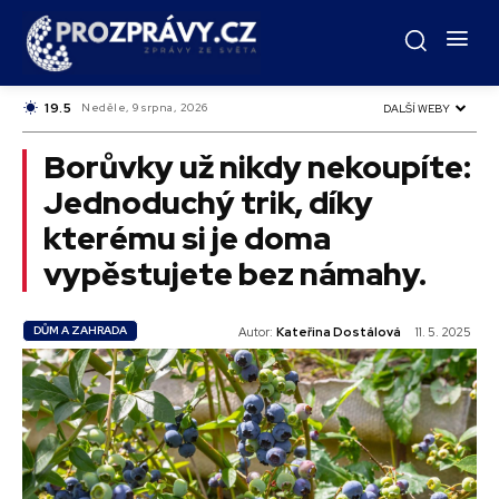
C
19.5
Czech
Neděle, 9 srpna, 2026
DALŠÍ WEBY
Borůvky už nikdy nekoupíte:
Jednoduchý trik, díky
kterému si je doma
vypěstujete bez námahy.
DŮM A ZAHRADA
Autor:
Kateřina Dostálová
11. 5. 2025