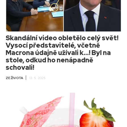
Skandální video obletělo celý svět!
Vysocí představitelé, včetně
Macrona údajně užívali k…! Byl na
stole, odkud ho nenápadně
schovali!
ZE ŽIVOTA
13. 5. 2025