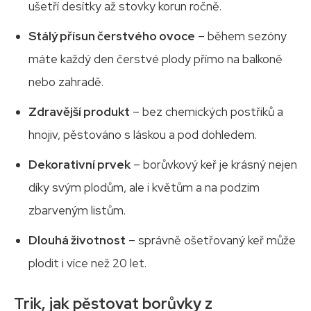
ušetří desítky až stovky korun ročně.
Stálý přísun čerstvého ovoce
– během sezóny
máte každý den čerstvé plody přímo na balkoně
nebo zahradě.
Zdravější produkt
– bez chemických postřiků a
hnojiv, pěstováno s láskou a pod dohledem.
Dekorativní prvek
– borůvkový keř je krásný nejen
díky svým plodům, ale i květům a na podzim
zbarveným listům.
Dlouhá životnost
– správně ošetřovaný keř může
plodit i více než 20 let.
Trik, jak pěstovat borůvky z