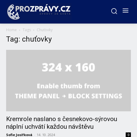
Home
Tags
Chuťovky
Tag: chuťovky
Kremrole naslano s česnekovo-sýrovou
náplní uchvátí každou návštěvu
Sofie Josífková
-
14. 10. 2024
0