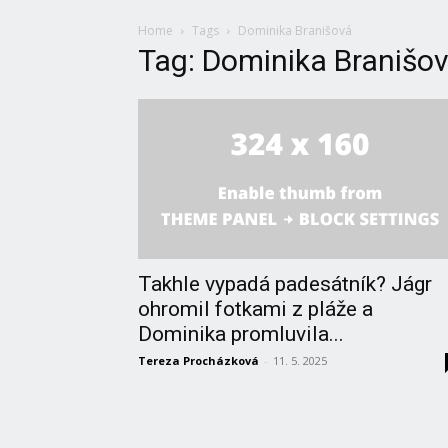
Home
Tags
Dominika Branišová
Tag: Dominika Branišo
Takhle vypadá padesátník? Jágr
ohromil fotkami z pláže a
Dominika promluvila...
Tereza Procházková
-
11. 5. 2025