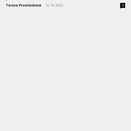
Tereza Procházková
-
16. 10. 2024
0