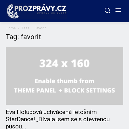
Home
Tags
Favorit
Tag: favorit
Eva Holubová uchvácená letošním
StarDance! „Dívala jsem se s otevřenou
pusou...