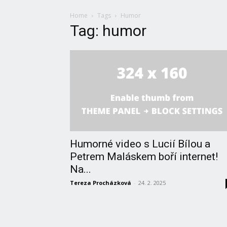
Home
Tags
Humor
Tag: humor
Humorné video s Lucií Bílou a
Petrem Maláskem boří internet!
Na...
Tereza Procházková
-
24. 2. 2025