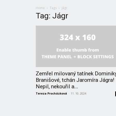
Home
Tags
Jágr
Tag: Jágr
Zemřel milovaný tatínek Dominik
Branišové, tchán Jaromíra Jágra!
Nepil, nekouřil a...
Tereza Procházková
-
11. 10. 2024