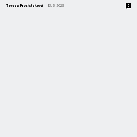
Tereza Procházková
-
13. 5. 2025
0