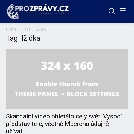
Home
Tags
Lžička
Tag: lžička
Skandální video obletělo celý svět! Vysocí
představitelé, včetně Macrona údajně
užívali...