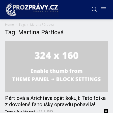
Home
Tags
Martina Pártlová
Tag: Martina Pártlová
Pártlová a Arichteva opět šokují: Tato fotka
z dovolené fanoušky opravdu pobavila!
Tereza Procházková
-
23. 2. 2025
0