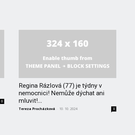
Regina Rázlová (77) je týdny v
nemocnici! Nemůže dýchat ani
mluvit!...
0
Tereza Procházková
-
10. 10. 2024
0