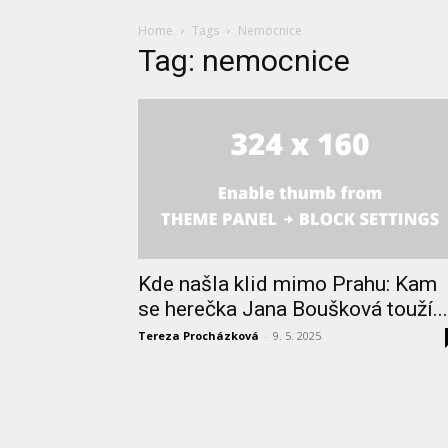
Home
Tags
Nemocnice
Tag: nemocnice
Kde našla klid mimo Prahu: Kam
se herečka Jana Boušková touží...
Tereza Procházková
-
9. 5. 2025