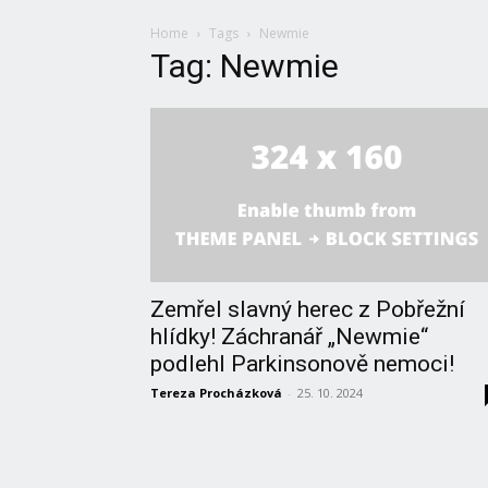
Home
Tags
Newmie
Tag: Newmie
Zemřel slavný herec z Pobřežní
hlídky! Záchranář „Newmie“
podlehl Parkinsonově nemoci!
Tereza Procházková
-
25. 10. 2024