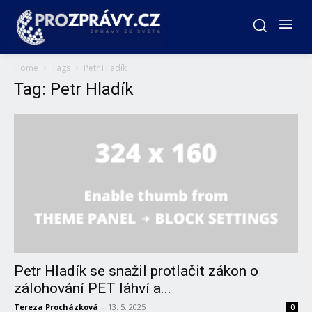
Home
Tags
Petr Hladík
Tag: Petr Hladík
Petr Hladík se snažil protlačit zákon o
zálohování PET láhví a...
Tereza Procházková
-
13. 5. 2025
0