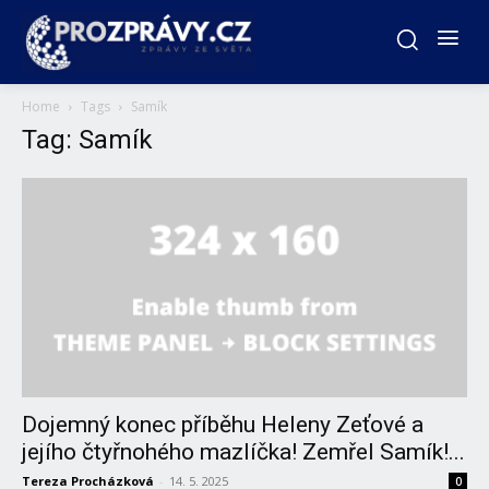
Home
Tags
Samík
Tag: Samík
Dojemný konec příběhu Heleny Zeťové a
jejího čtyřnohého mazlíčka! Zemřel Samík!...
Tereza Procházková
-
14. 5. 2025
0