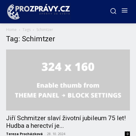
Home
Tags
Schimtzer
Tag: Schimtzer
Jiří Schmitzer slaví životní jubileum 75 let!
Hudba a herectví je...
Tereza Procházková
-
28. 10. 2024
0