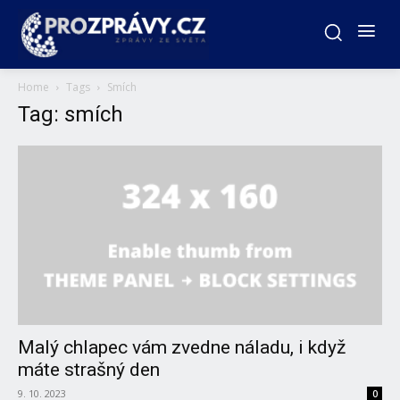
Home
Tags
Smích
Tag: smích
Malý chlapec vám zvedne náladu, i když
máte strašný den
9. 10. 2023
0