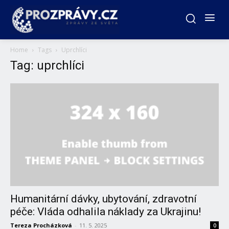
Home
Tags
Uprchlíci
Tag: uprchlíci
Humanitární dávky, ubytování, zdravotní
péče: Vláda odhalila náklady za Ukrajinu!
Tereza Procházková
-
11. 5. 2025
0