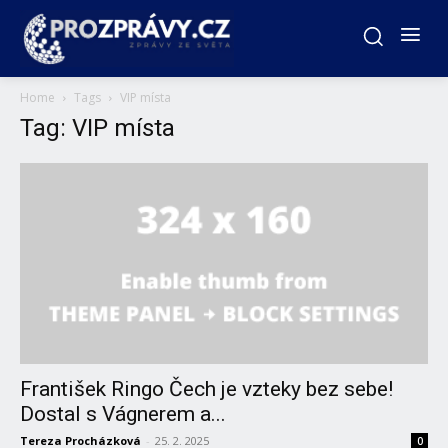
Home
Tags
VIP místa
Tag: VIP místa
František Ringo Čech je vzteky bez sebe!
Dostal s Vágnerem a...
Tereza Procházková
-
25. 2. 2025
0