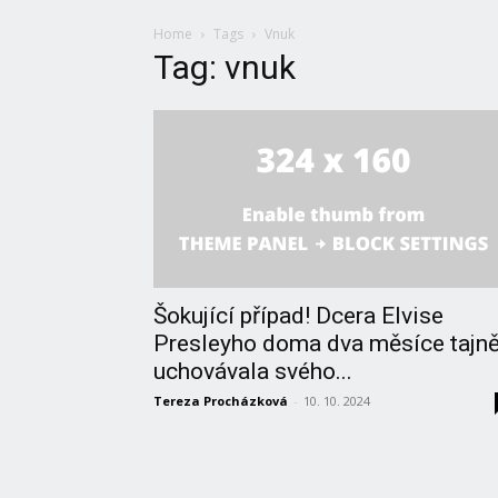
Home
Tags
Vnuk
Tag: vnuk
Šokující případ! Dcera Elvise
Presleyho doma dva měsíce tajn
uchovávala svého...
Tereza Procházková
-
10. 10. 2024