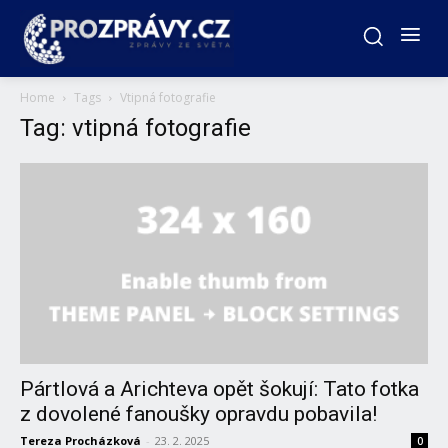
Home
Tags
Vtipná fotografie
Tag: vtipná fotografie
Pártlová a Arichteva opět šokují: Tato fotka
z dovolené fanoušky opravdu pobavila!
Tereza Procházková
-
23. 2. 2025
0