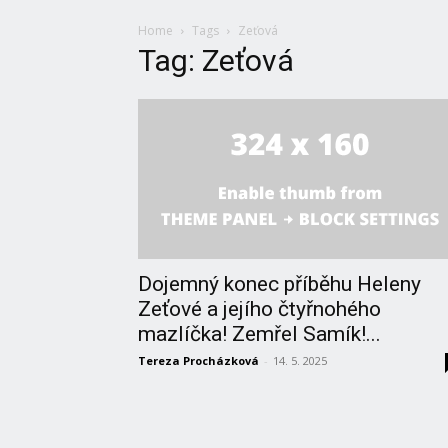
Home
Tags
Zeťová
Tag: Zeťová
Dojemný konec příběhu Heleny
Zeťové a jejího čtyřnohého
mazlíčka! Zemřel Samík!...
Tereza Procházková
-
14. 5. 2025