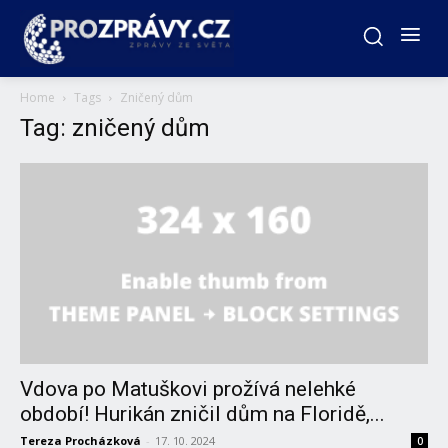
Home
Tags
Zničený dům
Tag: zničený dům
Vdova po Matuškovi prožívá nelehké
období! Hurikán zničil dům na Floridě,...
Tereza Procházková
-
17. 10. 2024
0