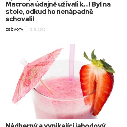
Macrona údajně užívali k…! Byl na
stole, odkud ho nenápadně
schovali!
ZE ŽIVOTA
13. 5. 2025
Nádherný a vynikající jahodový