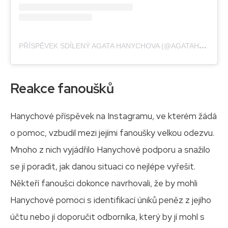
P
ŘÍSPĚVEK SDÍLENÝ AGATA HANYCHOVA (@AGATAHANYCHOVA)
Reakce fanoušků
Hanychové příspěvek na Instagramu, ve kterém žádá
o pomoc, vzbudil mezi jejími fanoušky velkou odezvu.
Mnoho z nich vyjádřilo Hanychové podporu a snažilo
se jí poradit, jak danou situaci co nejlépe vyřešit.
Někteří fanoušci dokonce navrhovali, že by mohli
Hanychové pomoci s identifikací úniků peněz z jejího
účtu nebo jí doporučit odborníka, který by jí mohl s