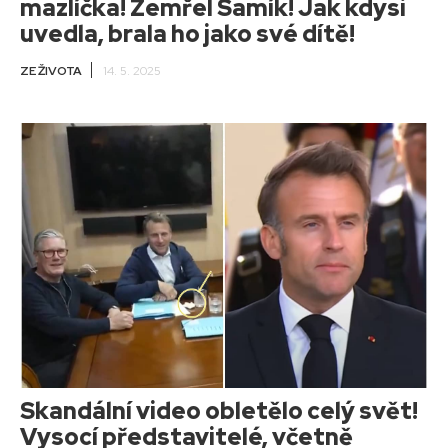
mazlíčka! Zemřel Samík! Jak kdysi
uvedla, brala ho jako své dítě!
ZE ŽIVOTA
14. 5. 2025
Skandální video obletělo celý svět!
Vysocí představitelé, včetně