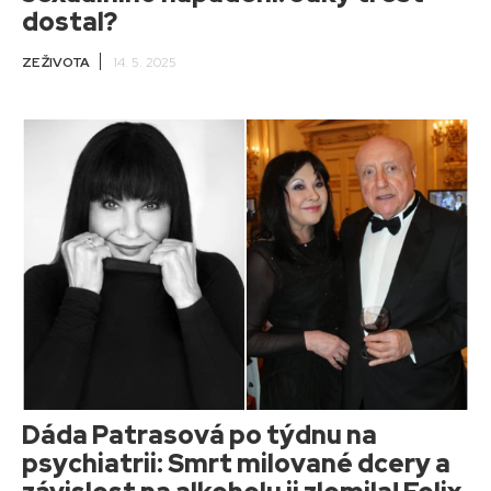
dostal?
ZE ŽIVOTA
14. 5. 2025
Dáda Patrasová po týdnu na
psychiatrii: Smrt milované dcery a