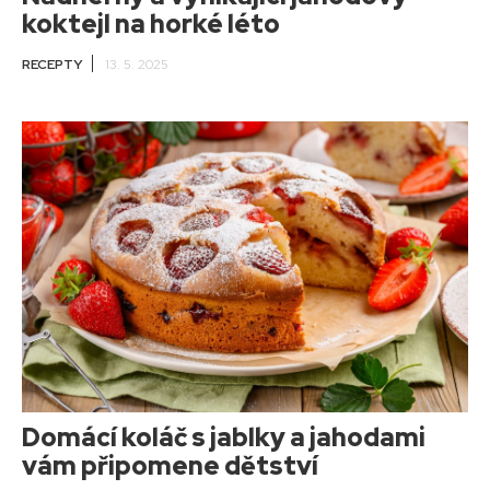
koktejl na horké léto
RECEPTY
13. 5. 2025
Domácí koláč s jablky a jahodami
vám připomene dětství