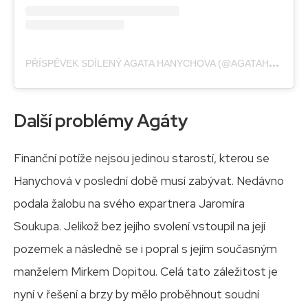
P
ŘÍSPĚVEK SDÍLENÝ AGATA HANYCHOVA (@AGATAHANYCHOVA)
Další problémy Agáty
Finanční potíže nejsou jedinou starostí, kterou se
Hanychová v poslední době musí zabývat. Nedávno
podala žalobu na svého expartnera Jaromíra
Soukupa. Jelikož bez jejího svolení vstoupil na její
pozemek a následně se i popral s jejím současným
manželem Mirkem Dopitou. Celá tato záležitost je
nyní v řešení a brzy by mělo proběhnout soudní