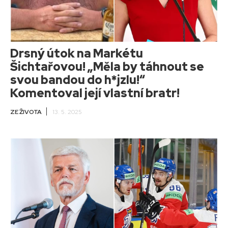
Drsný útok na Markétu
Šichtařovou! „Měla by táhnout se
svou bandou do h*jzlu!“
Komentoval její vlastní bratr!
ZE ŽIVOTA
13. 5. 2025