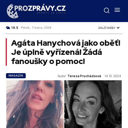
C
19.5
Czech
Pátek, 7 srpna, 2026
DALŠÍ WEBY
Agáta Hanychová jako oběť!
Je úplně vyřízená! Žádá
fanoušky o pomoc!
MAGAZÍN
Autor:
Tereza Procházková
14. 10. 2024