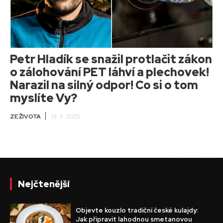
Petr Hladík se snažil protlačit zákon
o zálohování PET láhví a plechovek!
Narazil na silný odpor! Co si o tom
myslíte Vy?
ZE ŽIVOTA
13. 5. 2025
Nejčtenější
Objevte kouzlo tradiční české kulajdy:
Jak připravit lahodnou smetanovou