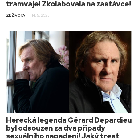
tramvaje! Zkolabovala na zastávce!
ZE ŽIVOTA
14. 5. 2025
Herecká legenda Gérard Depardieu
byl odsouzen za dva případy
sexuálního napadení! Jaký trest