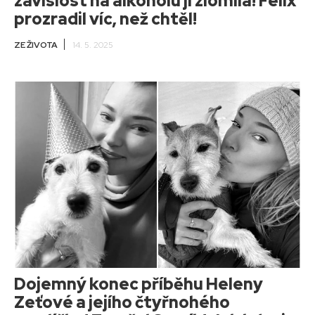
závislost na alkoholu ji zlomila! Felix
prozradil víc, než chtěl!
ZE ŽIVOTA
14. 5. 2025
Dojemný konec příběhu Heleny
Zeťové a jejího čtyřnohého