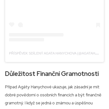
P
ŘÍSPĚVEK SDÍLENÝ AGATA HANYCHOVA (@AGATAHANYCHOVA)
Důležitost Finanční Gramotnosti
Případ Agáty Hanychové ukazuje, jak zásadní je mít
dobré povědomí o osobních financích a být finančně
gramotný. I když se jedná o známou a úspěšnou