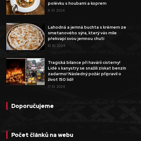
polévku s houbami a koprem
9. 10. 2024
Lahodná a jemná buchta s krémem ze
smetanového sýra, který vás mile
překvapí svou jemnou chutí
10. 10. 2024
Tragická bilance při havárii cisterny!
Lidé s kanystry se snažili získat benzín
zadarmo! Následný požár připravil o
život 150 lidí!
17. 10. 2024
Doporučujeme
Počet článků na webu