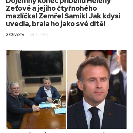
Dojemný konec příběhu Heleny
Zeťové a jejího čtyřnohého
mazlíčka! Zemřel Samík! Jak kdysi
uvedla, brala ho jako své dítě!
ZE ŽIVOTA
14. 5. 2025