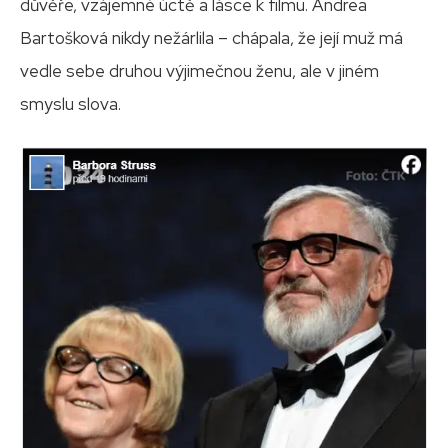
důvěře, vzájemné úctě a lásce k filmu. Andrea
Bartošková nikdy nežárlila – chápala, že její muž má
vedle sebe druhou výjimečnou ženu, ale v jiném
smyslu slova.