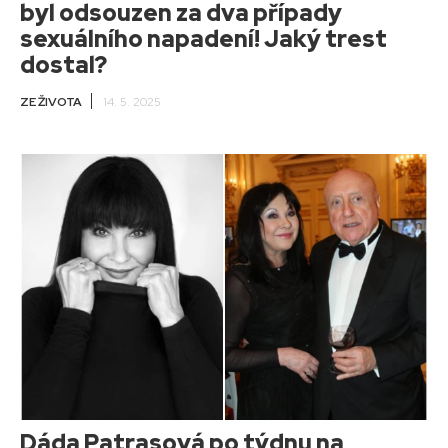
byl odsouzen za dva případy
sexuálního napadení! Jaký trest
dostal?
ZE ŽIVOTA
14. 5. 2025
Dáda Patrasová po týdnu na