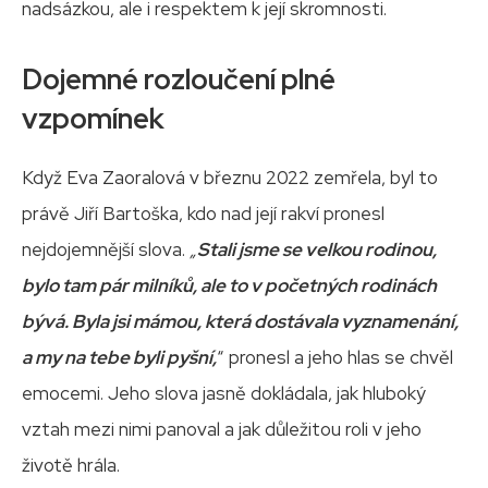
nadsázkou, ale i respektem k její skromnosti.
Dojemné rozloučení plné
vzpomínek
Když Eva Zaoralová v březnu 2022 zemřela, byl to
právě Jiří Bartoška, kdo nad její rakví pronesl
nejdojemnější slova.
„
Stali jsme se velkou rodinou,
bylo tam pár milníků, ale to v početných rodinách
bývá. Byla jsi mámou, která dostávala vyznamenání,
a my na tebe byli pyšní,
“ pronesl a jeho hlas se chvěl
emocemi. Jeho slova jasně dokládala, jak hluboký
vztah mezi nimi panoval a jak důležitou roli v jeho
životě hrála.