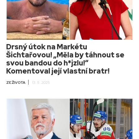
Drsný útok na Markétu
Šichtařovou! „Měla by táhnout se
svou bandou do h*jzlu!“
Komentoval její vlastní bratr!
ZE ŽIVOTA
13. 5. 2025