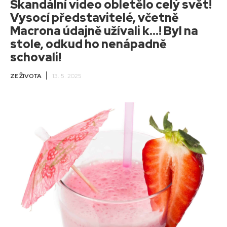
Skandální video obletělo celý svět!
Vysocí představitelé, včetně
Macrona údajně užívali k…! Byl na
stole, odkud ho nenápadně
schovali!
ZE ŽIVOTA
13. 5. 2025