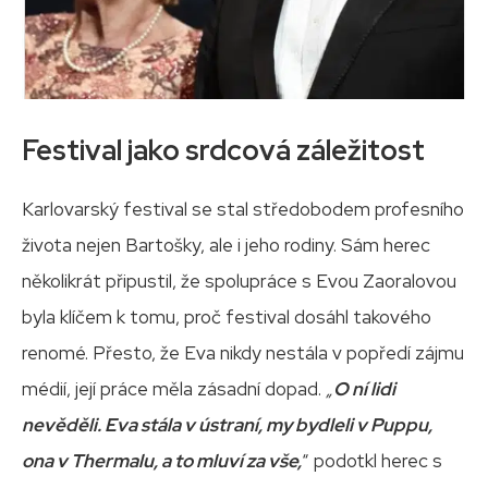
Festival jako srdcová záležitost
Karlovarský festival se stal středobodem profesního
života nejen Bartošky, ale i jeho rodiny. Sám herec
několikrát připustil, že spolupráce s Evou Zaoralovou
byla klíčem k tomu, proč festival dosáhl takového
renomé. Přesto, že Eva nikdy nestála v popředí zájmu
médií, její práce měla zásadní dopad.
„
O ní lidi
nevěděli. Eva stála v ústraní, my bydleli v Puppu,
ona v Thermalu, a to mluví za vše,
“ podotkl herec s