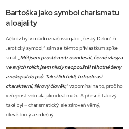
Bartoška jako symbol charismatu
a loajality
Ačkoliv byl v mládí označován jako „český Delon“ či
„erotický symbol,“ sám se těmto přívlastkům spíše
smál.
„
Měl jsem prostě metr osmdesát, černé vlasy a
ve svých rolích jsem nikdy neopouštěl těhotné ženy
a nekopal do psů. Tak si lidi řekli, to bude asi
charakterní, férový člověk,
“ vzpomínal na to, proč ho
veřejnost vnímala jako ideál muže. A přesně takový
také byl – charismatický, ale zároveň věrný,
cílevědomý a srdečný.