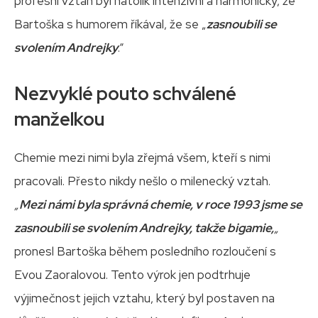
profesní vztah byl natolik intenzivní a harmonický, že
Bartoška s humorem říkával, že se „
zasnoubili se
svolením Andrejky
.“
Nezvyklé pouto schválené
manželkou
Chemie mezi nimi byla zřejmá všem, kteří s nimi
pracovali. Přesto nikdy nešlo o milenecký vztah.
„
Mezi námi byla správná chemie, v roce 1993 jsme se
zasnoubili se svolením Andrejky, takže bigamie,
„
pronesl Bartoška během posledního rozloučení s
Evou Zaoralovou. Tento výrok jen podtrhuje
výjimečnost jejich vztahu, který byl postaven na