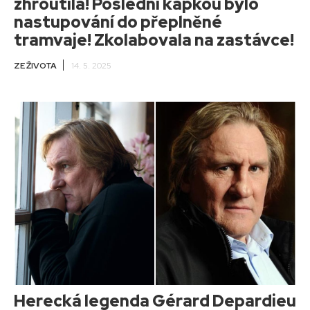
zhroutila! Poslední kapkou bylo
nastupování do přeplněné
tramvaje! Zkolabovala na zastávce!
ZE ŽIVOTA
14. 5. 2025
Herecká legenda Gérard Depardieu