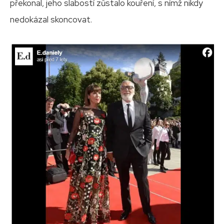
překonal, jeho slabostí zůstalo kouření, s nímž nikdy
nedokázal skoncovat.