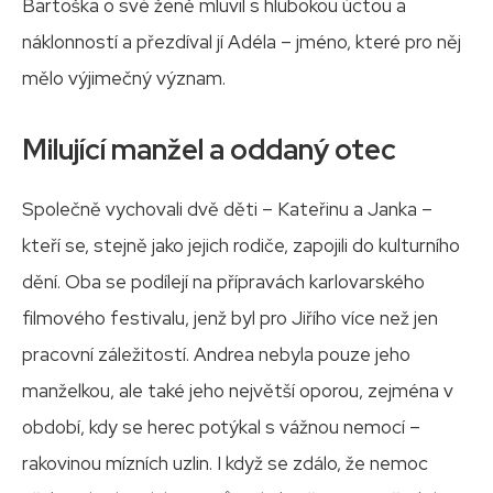
Bartoška o své ženě mluvil s hlubokou úctou a
náklonností a přezdíval jí Adéla – jméno, které pro něj
mělo výjimečný význam.
Milující manžel a oddaný otec
Společně vychovali dvě děti – Kateřinu a Janka –
kteří se, stejně jako jejich rodiče, zapojili do kulturního
dění. Oba se podílejí na přípravách karlovarského
filmového festivalu, jenž byl pro Jiřího více než jen
pracovní záležitostí. Andrea nebyla pouze jeho
manželkou, ale také jeho největší oporou, zejména v
období, kdy se herec potýkal s vážnou nemocí –
rakovinou mízních uzlin. I když se zdálo, že nemoc