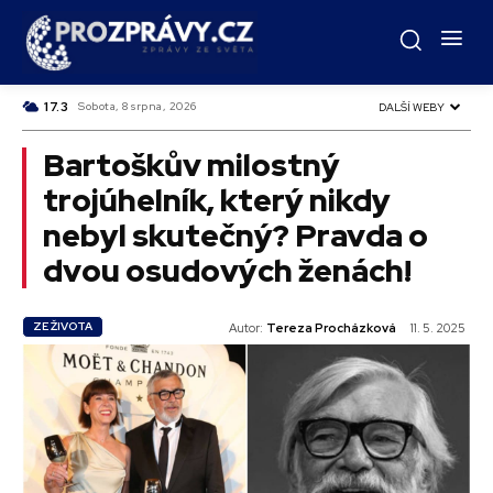
C
17.3
Czech
Sobota, 8 srpna, 2026
DALŠÍ WEBY
Bartoškův milostný
trojúhelník, který nikdy
nebyl skutečný? Pravda o
dvou osudových ženách!
ZE ŽIVOTA
Autor:
Tereza Procházková
11. 5. 2025