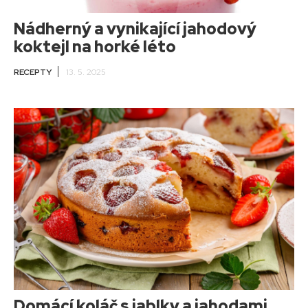
Nádherný a vynikající jahodový
koktejl na horké léto
RECEPTY
13. 5. 2025
Domácí koláč s jablky a jahodami