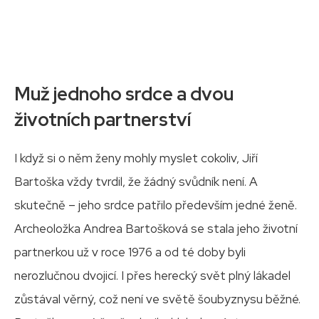
Muž jednoho srdce a dvou
životních partnerství
I když si o něm ženy mohly myslet cokoliv, Jiří
Bartoška vždy tvrdil, že žádný svůdník není. A
skutečně – jeho srdce patřilo především jedné ženě.
Archeoložka Andrea Bartošková se stala jeho životní
partnerkou už v roce 1976 a od té doby byli
nerozlučnou dvojicí. I přes herecký svět plný lákadel
zůstával věrný, což není ve světě šoubyznysu běžné.