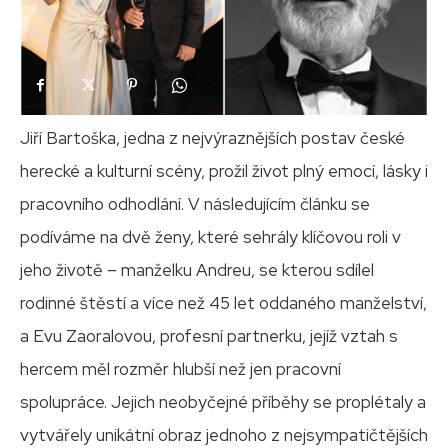
Jiří Bartoška, jedna z nejvýraznějších postav české
herecké a kulturní scény, prožil život plný emocí, lásky i
pracovního odhodlání. V následujícím článku se
podíváme na dvě ženy, které sehrály klíčovou roli v
jeho životě – manželku Andreu, se kterou sdílel
rodinné štěstí a více než 45 let oddaného manželství,
a Evu Zaoralovou, profesní partnerku, jejíž vztah s
hercem měl rozměr hlubší než jen pracovní
spolupráce. Jejich neobyčejné příběhy se proplétaly a
vytvářely unikátní obraz jednoho z nejsympatičtějších