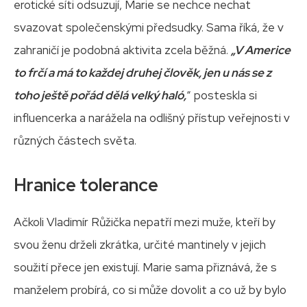
erotické síti odsuzují, Marie se nechce nechat
svazovat společenskými předsudky. Sama říká, že v
zahraničí je podobná aktivita zcela běžná.
„V Americe
to frčí a má to každej druhej člověk, jen u nás se z
toho ještě pořád dělá velký haló,
“ posteskla si
influencerka a narážela na odlišný přístup veřejnosti v
různých částech světa.
Hranice tolerance
Ačkoli Vladimír Růžička nepatří mezi muže, kteří by
svou ženu drželi zkrátka, určité mantinely v jejich
soužití přece jen existují. Marie sama přiznává, že s
manželem probírá, co si může dovolit a co už by bylo