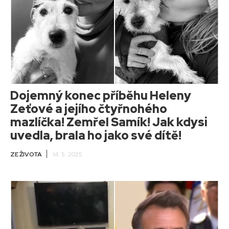
Dojemný konec příběhu Heleny
Zeťové a jejího čtyřnohého
mazlíčka! Zemřel Samík! Jak kdysi
uvedla, brala ho jako své dítě!
ZE ŽIVOTA
14. 5. 2025