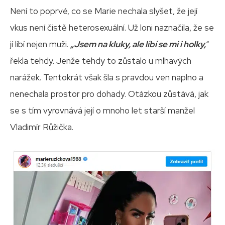
Není to poprvé, co se Marie nechala slyšet, že její
vkus není čistě heterosexuální. Už loni naznačila, že se
jí líbí nejen muži.
„Jsem na kluky, ale líbí se mi i holky,
“
řekla tehdy. Jenže tehdy to zůstalo u mlhavých
narážek. Tentokrát však šla s pravdou ven naplno a
nenechala prostor pro dohady. Otázkou zůstává, jak
se s tím vyrovnává její o mnoho let starší manžel
Vladimír Růžička.