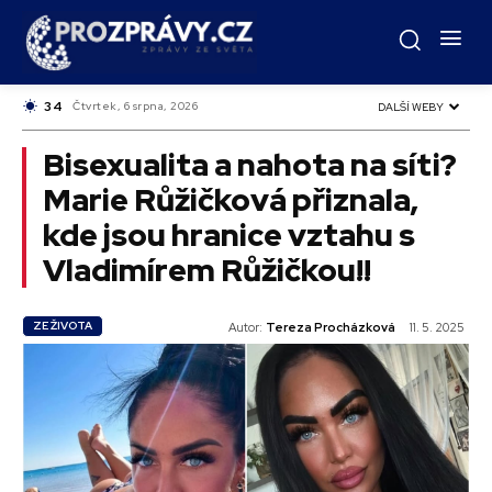
C
34
Czech
Čtvrtek, 6 srpna, 2026
DALŠÍ WEBY
Bisexualita a nahota na síti?
Marie Růžičková přiznala,
kde jsou hranice vztahu s
Vladimírem Růžičkou!!
ZE ŽIVOTA
Autor:
Tereza Procházková
11. 5. 2025