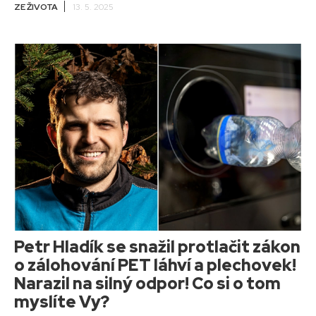
ZE ŽIVOTA
13. 5. 2025
Petr Hladík se snažil protlačit zákon
o zálohování PET láhví a plechovek!
Narazil na silný odpor! Co si o tom
myslíte Vy?