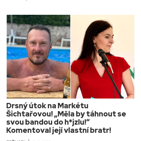
Drsný útok na Markétu
Šichtařovou! „Měla by táhnout se
svou bandou do h*jzlu!“
Komentoval její vlastní bratr!