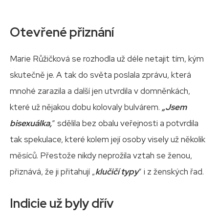
Otevřené přiznání
Marie Růžičková se rozhodla už déle netajit tím, kým
skutečně je. A tak do světa poslala zprávu, která
mnohé zarazila a další jen utvrdila v domněnkách,
které už nějakou dobu kolovaly bulvárem.
„Jsem
bisexuálka,
“ sdělila bez obalu veřejnosti a potvrdila
tak spekulace, které kolem její osoby visely už několik
měsíců. Přestože nikdy neprožila vztah se ženou,
přiznává, že ji přitahují „
klučičí typy
“ i z ženských řad.
Indicie už byly dřív