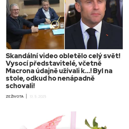
Skandální video obletělo celý svět!
Vysocí představitelé, včetně
Macrona údajně užívali k…! Byl na
stole, odkud ho nenápadně
schovali!
ZE ŽIVOTA
13. 5. 2025