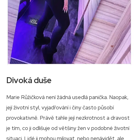
Divoká duše
Marie Růžičková není žádná usedlá panička. Naopak,
její životní styl, vyjadřování i činy často působí
provokativně. Právě tahle její nezkrotnost a dravost
je tím, co ji odlišuje od většiny žen v podobné životní
situaci. Lidé ji mohou milovat, nebo nenávidět, ale