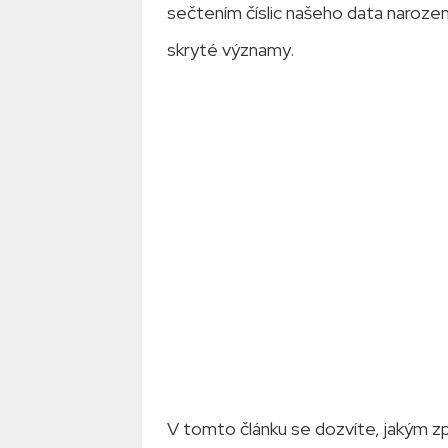
sečtením číslic našeho data narození
skryté významy.
V tomto článku se dozvíte, jakým z