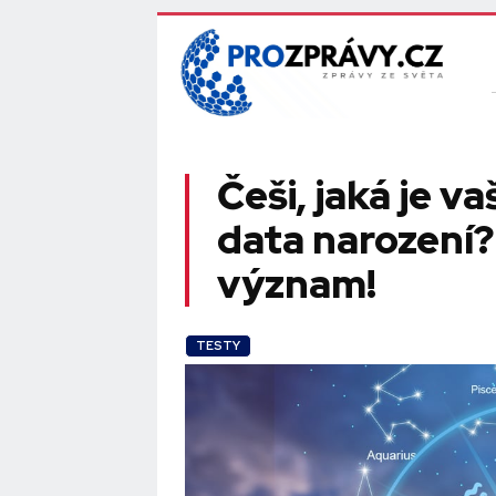
Češi, jaká je v
data narození?
význam!
TESTY