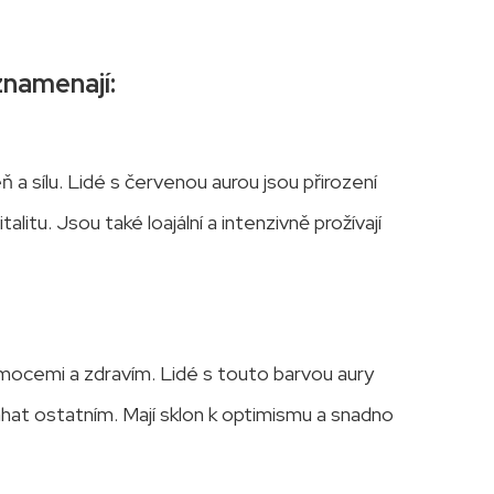
znamenají:
ň a sílu. Lidé s červenou aurou jsou přirození
italitu. Jsou také loajální a intenzivně prožívají
 emocemi a zdravím. Lidé s touto barvou aury
áhat ostatním. Mají sklon k optimismu a snadno