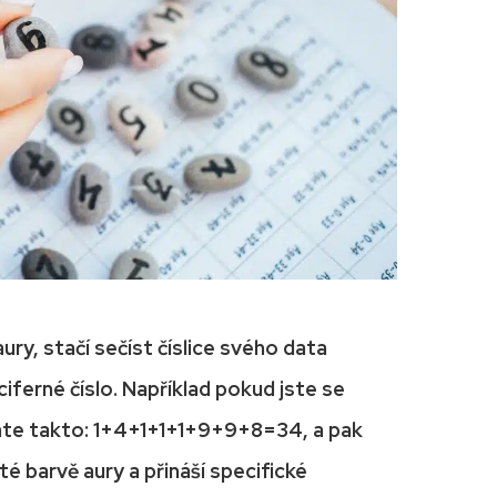
ury, stačí sečíst číslice svého data
iferné číslo. Například pokud jste se
ítáte takto: 1+4+1+1+1+9+9+8=34, a pak
é barvě aury a přináší specifické