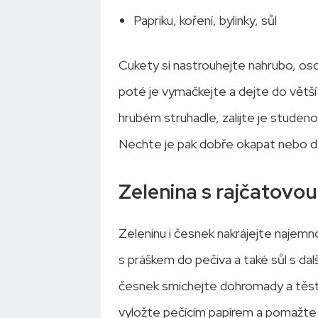
Papriku, koření, bylinky, sůl
Cukety si nastrouhejte nahrubo, oso
poté je vymačkejte a dejte do větší
hrubém struhadle, zalijte je studeno
Nechte je pak dobře okapat nebo d
Zelenina s rajčatovo
Zeleninu i česnek nakrájejte najemno
s práškem do pečiva a také sůl s dalš
česnek smíchejte dohromady a těsto n
vyložte pečícím papírem a pomažte 