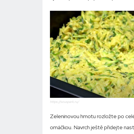
https://souspark.ru/
Zeleninovou hmotu rozložte po celé
omáčkou. Navrch ještě přidejte nastr