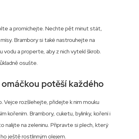
lte a promíchejte. Nechte pět minut stát,
 mísy. Brambory si také nastrouhejte na
u vodu a properte, aby z nich vytekl škrob.
ůkladně osušte.
u omáčkou potěší každého
. Vejce rozšlehejte, přidejte k nim mouku
ím kořením. Brambory, cuketu, bylinky, koření i
alijte na zeleninu. Připravte si plech, který
ho ještě rostlinným olejem.