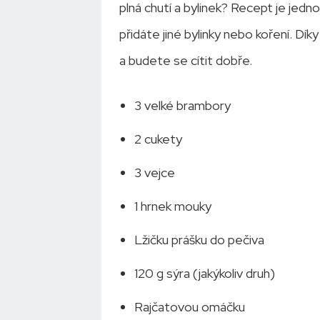
plná chutí a bylinek? Recept je jedn
přidáte jiné bylinky nebo koření. Dí
a budete se cítit dobře.
3 velké brambory
2 cukety
3 vejce
1 hrnek mouky
Lžičku prášku do pečiva
120 g sýra (jakýkoliv druh)
Rajčatovou omáčku