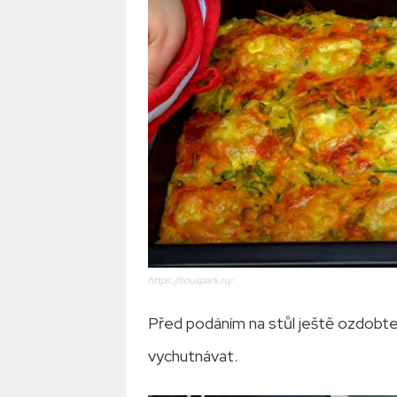
https://souspark.ru/
Před podáním na stůl ještě ozdobt
vychutnávat.