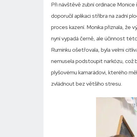
Při návštěvě zubní ordinace Monice ř
doporučil aplikaci stříbra na zadní 
proces kazení. Monika přiznala, že v
nyní vypadá černě, ale účinnost této 
Ruminku ošetřovala, byla velmi citliv
nemusela podstoupit narkózu, což b
plyšovému kamarádovi, kterého měla
zvládnout bez většího stresu.