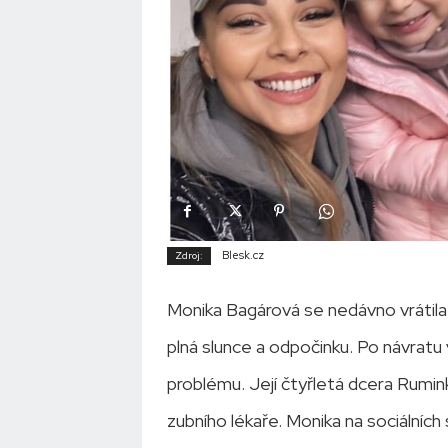
Blesk.cz
Zdroj:
Monika Bagárová se nedávno vrátila 
plná slunce a odpočinku. Po návratu
problému. Její čtyřletá dcera Rumink
zubního lékaře. Monika na sociálních s