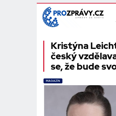
Kristýna Leic
český vzdělava
se, že bude svo
MAGAZÍN