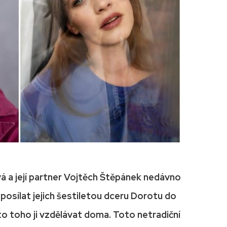
á a její partner Vojtěch Štěpánek nedávno
eposílat jejich šestiletou dceru Dorotu do
ísto toho ji vzdělávat doma. Toto netradiční