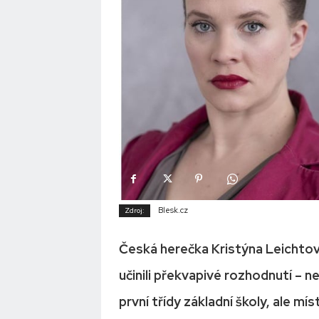
Blesk.cz
Zdroj:
Česká herečka Kristýna Leichtov
učinili překvapivé rozhodnutí – n
první třídy základní školy, ale m