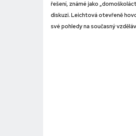
řešení, známé jako „domoškoláctv
diskuzi. Leichtová otevřeně hovoř
své pohledy na současný vzděláv