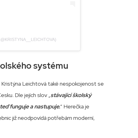
 (@KRISTYNA__LEICHTOVA)
školského systému
 Kristýna Leichtová také nespokojenost se
u. Dle jejích slov „
stávající školský
teď funguje a nastupuje.
“ Herečka je
čebnic již neodpovídá potřebám moderní,