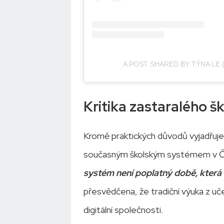
A POST SHARED BY TÝNA LE
Kritika zastaralého 
Kromě praktických důvodů vyjadřuje
současným školským systémem v Česk
systém není poplatný době, která 
přesvědčena, že tradiční výuka z u
digitální společnosti.