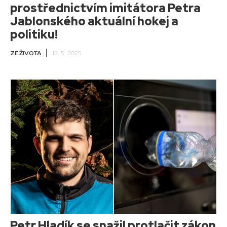
prostřednictvím imitátora Petra
Jablonského aktuální hokej a
politiku!
ZE ŽIVOTA
13. 5. 2025
Petr Hladík se snažil protlačit zákon