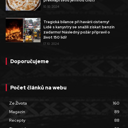
překvapí svou jemnou chutí
10. 10. 2024
Tragická bilance při havárii cisterny!
Lidé s kanystry se snažili získat benzín
zadarmo! Následný požár připravil o
život 150 lidí!
17. 10. 2024
Doporučujeme
Počet článků na webu
Ze Života
160
Magazín
89
Recepty
88