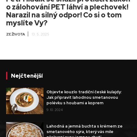
o zálohování PET láhví a plechovek!
Narazil na silný odpor! Co si o tom
myslíte Vy?
ZE ŽIVOTA
13. 5. 2025
Nejčtenější
Objevte kouzlo tradiční české kulajdy:
Jak připravit lahodnou smetanovou
polévku s houbami a koprem
9. 10. 2024
Lahodná a jemná buchta s krémem ze
smetanového sýra, který vás mile