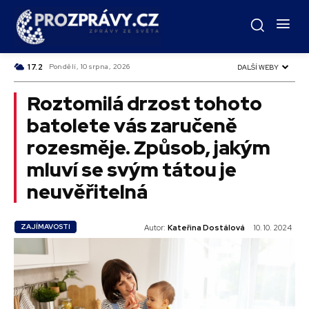
C
17.2
Czech
Pondělí, 10 srpna, 2026
DALŠÍ WEBY
Roztomilá drzost tohoto
batolete vás zaručeně
rozesměje. Způsob, jakým
mluví se svým tátou je
neuvěřitelná
ZAJÍMAVOSTI
Autor:
Kateřina Dostálová
10. 10. 2024