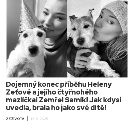
Dojemný konec příběhu Heleny
Zeťové a jejího čtyřnohého
mazlíčka! Zemřel Samík! Jak kdysi
uvedla, brala ho jako své dítě!
ZE ŽIVOTA
14. 5. 2025