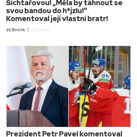
Šichtařovou! „Měla by táhnout se
svou bandou do h*jzlu!“
Komentoval její vlastní bratr!
ZE ŽIVOTA
13. 5. 2025
Prezident Petr Pavel komentoval