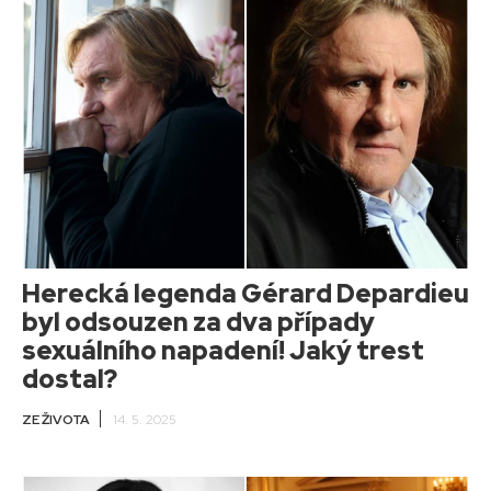
Herecká legenda Gérard Depardieu
byl odsouzen za dva případy
sexuálního napadení! Jaký trest
dostal?
ZE ŽIVOTA
14. 5. 2025