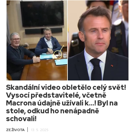
Skandální video obletělo celý svět!
Vysocí představitelé, včetně
Macrona údajně užívali k…! Byl na
stole, odkud ho nenápadně
schovali!
ZE ŽIVOTA
13. 5. 2025