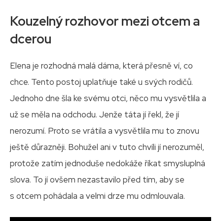
Kouzelný rozhovor mezi otcem a
dcerou
Elena je rozhodná malá dáma, která přesně ví, co
chce. Tento postoj uplatňuje také u svých rodičů.
Jednoho dne šla ke svému otci, něco mu vysvětlila a
už se měla na odchodu. Jenže táta jí řekl, že jí
nerozumí. Proto se vrátila a vysvětlila mu to znovu
ještě důrazněji. Bohužel ani v tuto chvíli jí nerozuměl,
protože zatím jednoduše nedokáže říkat smysluplná
slova. To jí ovšem nezastavilo před tím, aby se
s otcem pohádala a velmi drze mu odmlouvala.