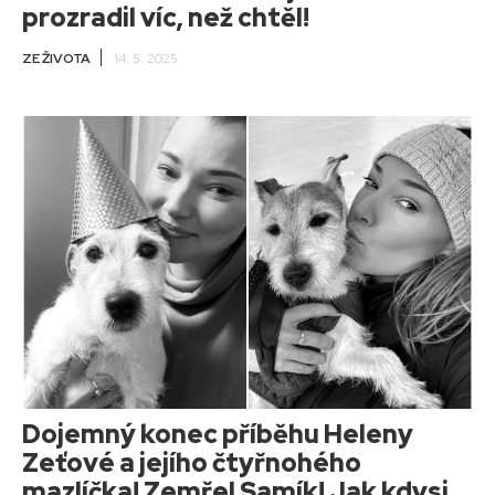
prozradil víc, než chtěl!
ZE ŽIVOTA
14. 5. 2025
Dojemný konec příběhu Heleny
Zeťové a jejího čtyřnohého
mazlíčka! Zemřel Samík! Jak kdysi