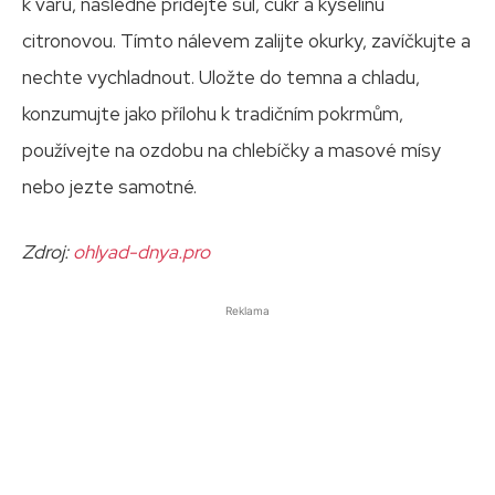
k varu, následně přidejte sůl, cukr a kyselinu
citronovou. Tímto nálevem zalijte okurky, zavíčkujte a
nechte vychladnout. Uložte do temna a chladu,
konzumujte jako přílohu k tradičním pokrmům,
používejte na ozdobu na chlebíčky a masové mísy
nebo jezte samotné.
Zdroj:
ohlyad-dnya.pro
Reklama