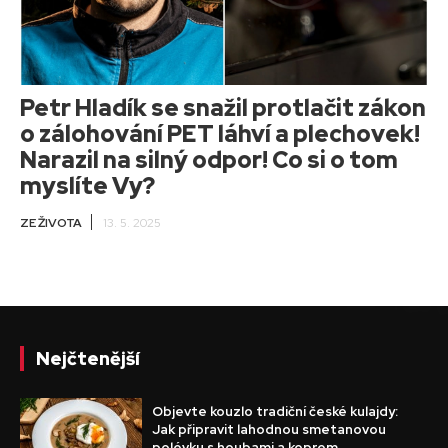
Petr Hladík se snažil protlačit zákon
o zálohování PET láhví a plechovek!
Narazil na silný odpor! Co si o tom
myslíte Vy?
ZE ŽIVOTA
13. 5. 2025
Nejčtenější
Objevte kouzlo tradiční české kulajdy:
Jak připravit lahodnou smetanovou
polévku s houbami a koprem