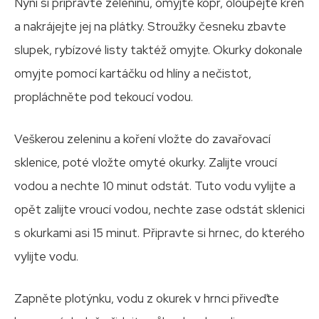
Nyní si připravte zeleninu, omyjte kopr, oloupejte křen
a nakrájejte jej na plátky. Stroužky česneku zbavte
slupek, rybízové listy taktéž omyjte. Okurky dokonale
omyjte pomocí kartáčku od hlíny a nečistot,
propláchněte pod tekoucí vodou.
Veškerou zeleninu a koření vložte do zavařovací
sklenice, poté vložte omyté okurky. Zalijte vroucí
vodou a nechte 10 minut odstát. Tuto vodu vylijte a
opět zalijte vroucí vodou, nechte zase odstát sklenici
s okurkami asi 15 minut. Připravte si hrnec, do kterého
vylijte vodu.
Zapněte plotýnku, vodu z okurek v hrnci přiveďte