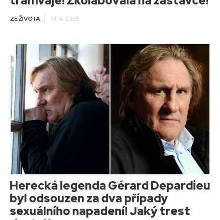
tramvaje! Zkolabovala na zastávce!
ZE ŽIVOTA
14. 5. 2025
Herecká legenda Gérard Depardieu
byl odsouzen za dva případy
sexuálního napadení! Jaký trest