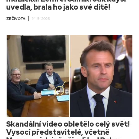
uvedla, brala ho jako své dítě!
ZE ŽIVOTA
14. 5. 2025
Skandální video obletělo celý svět!
Vysocí představitelé, včetně