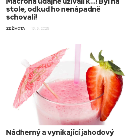
Macrona údajně užívali k…! Byl na
stole, odkud ho nenápadně
schovali!
ZE ŽIVOTA
13. 5. 2025
Nádherný a vynikající jahodový