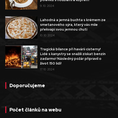
9. 10. 2024
Lahodná a jemná buchta s krémem ze
smetanového sýra, který vás mile
překvapí svou jemnou chutí
10. 10. 2024
Tragická bilance při havárii cisterny!
Lidé s kanystry se snažili získat benzín
zadarmo! Následný požár připravil o
život 150 lidí!
17. 10. 2024
Doporučujeme
Počet článků na webu