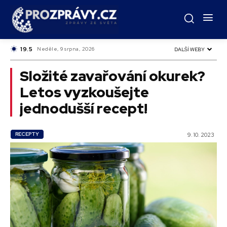
C
19.5
Czech
Neděle, 9 srpna, 2026
DALŠÍ WEBY
Složité zavařování okurek?
Letos vyzkoušejte
jednodušší recept!
RECEPTY
9. 10. 2023