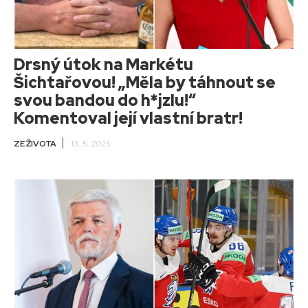
Drsný útok na Markétu
Šichtařovou! „Měla by táhnout se
svou bandou do h*jzlu!“
Komentoval její vlastní bratr!
ZE ŽIVOTA
13. 5. 2025