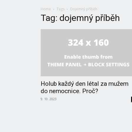
Home
Tags
Dojemný příběh
Tag: dojemný příběh
Holub každý den létal za mužem
do nemocnice. Proč?
9. 10. 2023