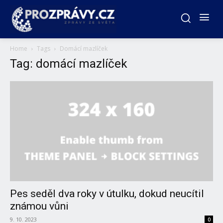
Home
Tags
Domácí mazlíček
Tag: domácí mazlíček
Pes seděl dva roky v útulku, dokud neucítil
známou vůni
9. 10. 2023
0