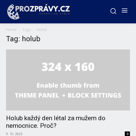
Home
Tags
Holub
Tag: holub
Holub každý den létal za mužem do
nemocnice. Proč?
9. 10. 2023
0