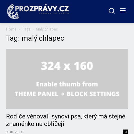
Home
Tags
Malý chlapec
Tag: malý chlapec
Rodiče věnovali synovi psa, který má stejné
znaménko na obličeji
9. 10. 2023
0