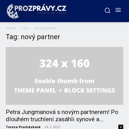
Home
Tags
Nový partner
Tag: nový partner
Petra Jungmanová s novým partnerem! Po
dlouhém truchlení zasáhli synové a...
Tereza Procházková
-
24. 2. 2025
0