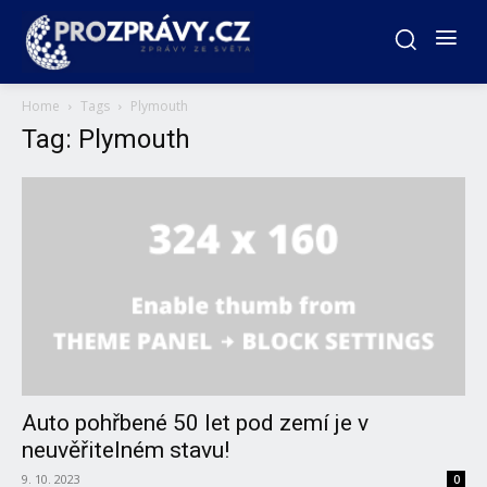
Home
Tags
Plymouth
Tag: Plymouth
Auto pohřbené 50 let pod zemí je v
neuvěřitelném stavu!
9. 10. 2023
0