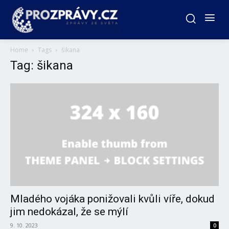
Home
Tags
šikana
Tag: šikana
Mladého vojáka ponižovali kvůli víře, dokud
jim nedokázal, že se mýlí
9. 10. 2023
0