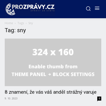
Home
Tags
Sny
Tag: sny
8 znamení, že vás váš anděl strážný varuje
9. 10. 2023
0