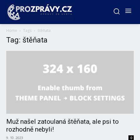
Home
Tags
štěňata
Tag: štěňata
Muž našel zatoulaná štěňata, ale psi to
rozhodně nebyli!
9. 10. 2023
0