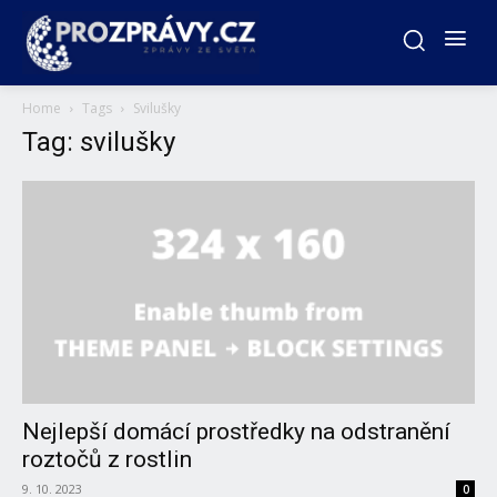
Home
Tags
Svilušky
Tag: svilušky
Nejlepší domácí prostředky na odstranění
roztočů z rostlin
9. 10. 2023
0