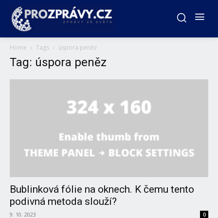
Home
Tags
úspora peněz
Tag: úspora peněz
Bublinková fólie na oknech. K čemu tento
podivná metoda slouží?
9. 10. 2023
0