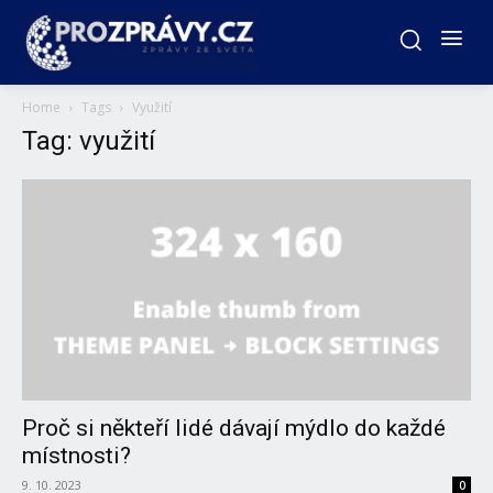
Home
Tags
Využití
Tag: využití
Proč si někteří lidé dávají mýdlo do každé
místnosti?
9. 10. 2023
0