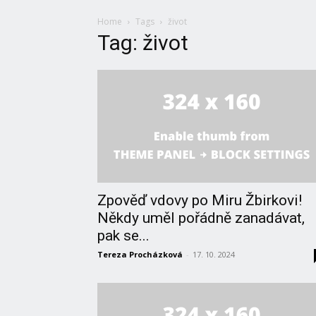
Home
Tags
život
Tag: život
Zpověď vdovy po Miru Žbirkovi!
Někdy uměl pořádně zanadávat,
pak se...
Tereza Procházková
-
17. 10. 2024