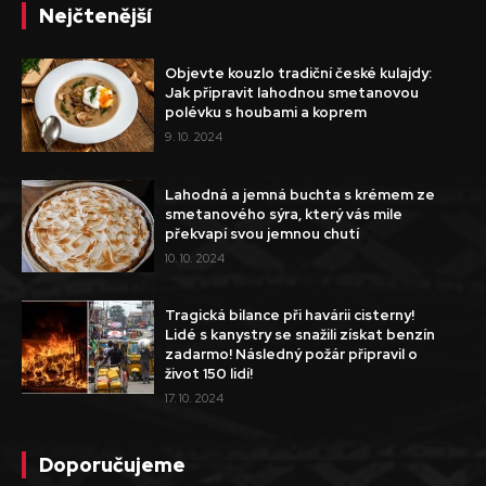
Nejčtenější
Objevte kouzlo tradiční české kulajdy:
Jak připravit lahodnou smetanovou
polévku s houbami a koprem
9. 10. 2024
Lahodná a jemná buchta s krémem ze
smetanového sýra, který vás mile
překvapí svou jemnou chutí
10. 10. 2024
Tragická bilance při havárii cisterny!
Lidé s kanystry se snažili získat benzín
zadarmo! Následný požár připravil o
život 150 lidí!
17. 10. 2024
Doporučujeme