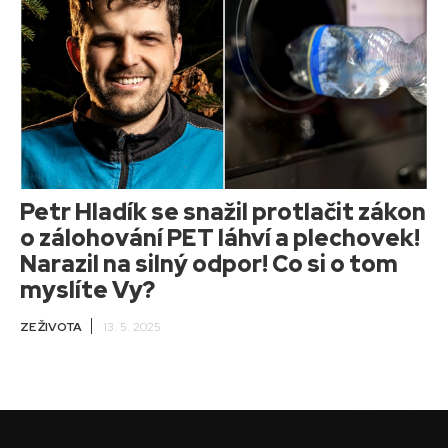
Petr Hladík se snažil protlačit zákon
o zálohování PET láhví a plechovek!
Narazil na silný odpor! Co si o tom
myslíte Vy?
ZE ŽIVOTA
13. 5. 2025