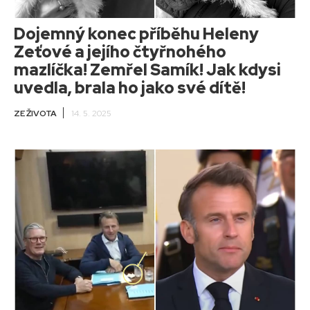
Dojemný konec příběhu Heleny
Zeťové a jejího čtyřnohého
mazlíčka! Zemřel Samík! Jak kdysi
uvedla, brala ho jako své dítě!
ZE ŽIVOTA
14. 5. 2025