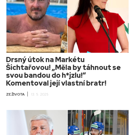
Drsný útok na Markétu
Šichtařovou! „Měla by táhnout se
svou bandou do h*jzlu!“
Komentoval její vlastní bratr!
ZE ŽIVOTA
13. 5. 2025