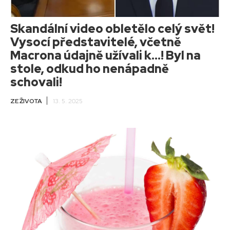
Skandální video obletělo celý svět!
Vysocí představitelé, včetně
Macrona údajně užívali k…! Byl na
stole, odkud ho nenápadně
schovali!
ZE ŽIVOTA
13. 5. 2025