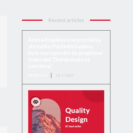
Recent articles
Aneta Krejčíková se psychicky
zhroutila! Poslední kapkou
bylo nastupování do přeplněné
tramvaje! Zkolabovala na
zastávce!
ZE ŽIVOTA
14. 5. 2025