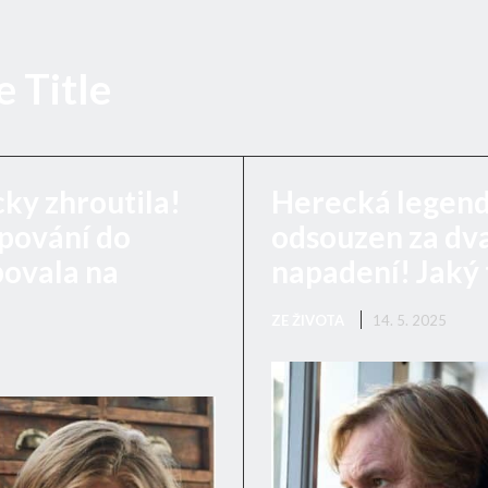
 Title
ky zhroutila!
Herecká legend
upování do
odsouzen za dva
bovala na
napadení! Jaký 
ZE ŽIVOTA
14. 5. 2025