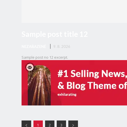
Sample post title 12
NEZAŘAZENÉ
9. 8. 2026
Sample post no 12 excerpt.
1
2
3