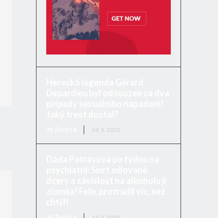
Herecká legenda Gérard
Depardieu byl odsouzen za dva
případy sexuálního napadení!
Jaký trest dostal?
ZE ŽIVOTA
14. 5. 2025
Dáda Patrasová po týdnu na
psychiatrii: Smrt milované
dcery a závislost na alkoholu ji
zlomila! Felix prozradil víc, než
chtěl!
ZE ŽIVOTA
14. 5. 2025