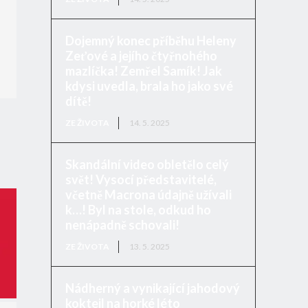
Dojemný konec příběhu Heleny
Zeťové a jejího čtyřnohého
mazlíčka! Zemřel Samík! Jak
kdysi uvedla, brala ho jako své
dítě!
ZE ŽIVOTA
14. 5. 2025
Skandální video obletělo celý
svět! Vysocí představitelé,
včetně Macrona údajně užívali
k…! Byl na stole, odkud ho
nenápadně schovali!
ZE ŽIVOTA
13. 5. 2025
Nádherný a vynikající jahodový
koktejl na horké léto