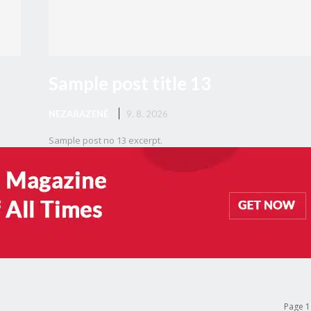
Sample post title 13
NEZAŘAZENÉ
9. 8. 2026
Sample post no 13 excerpt.
Page 1