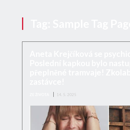
Tag:
Sample Tag Page
Aneta Krejčíková se psychic
Poslední kapkou bylo nast
přeplněné tramvaje! Zkola
zastávce!
ZE ŽIVOTA
14. 5. 2025