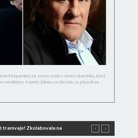
ard Depardieu se znovu ocitla v centru skandálu, který
ým verdiktem. V tomto článku se dozvíte, co přesně se
né tramvaje! Zkolabovala na