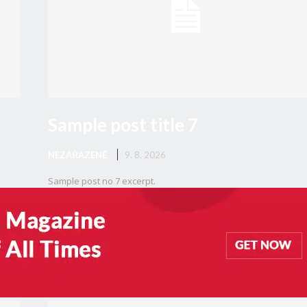
Sample post title 7
NEZAŘAZENÉ
9. 8. 2026
Sample post no 7 excerpt.