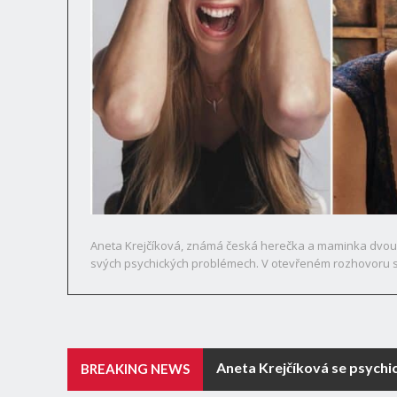
Aneta Krejčíková, známá česká herečka a maminka dvou d
svých psychických problémech. V otevřeném rozhovoru se 
Aneta Krejčíková se psychi
BREAKING NEWS