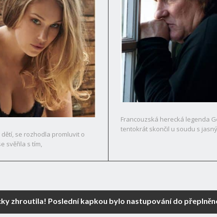
Francouzská herecká legenda Gér
tentokrát skončil u soudu s jasn
ětí, se rozhodla promluvit o
stalo během natáčení filmu,
svěřila s tím,
cky zhroutila! Poslední kapkou bylo nastupování do přeplně