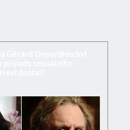
a Gérard Depardieu byl
 případy sexuálního
trest dostal?