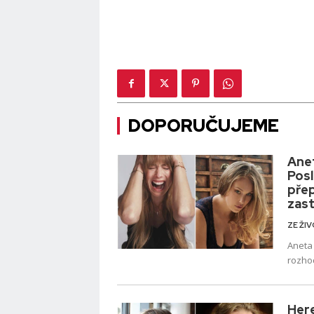
DOPORUČUJEME
Anet
Posl
přep
zast
ZE ŽI
Aneta
rozho
otevře
Her