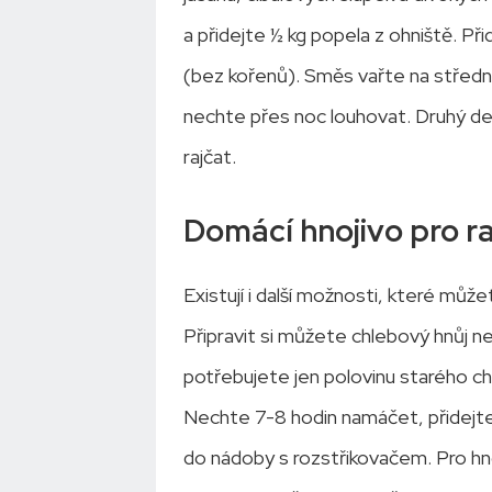
a přidejte ½ kg popela z ohniště. Při
(bez kořenů). Směs vařte na středn
nechte přes noc louhovat. Druhý d
rajčat.
Domácí hnojivo pro r
Existují i další možnosti, které může
Připravit si můžete chlebový hnůj n
potřebujete jen polovinu starého chl
Nechte 7-8 hodin namáčet, přidejte j
do nádoby s rozstřikovačem. Pro hnoj