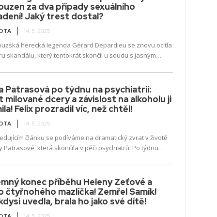
uzen za dva případy sexuálního
dení! Jaký trest dostal?
VOTA
14. 5. 2025
ouzská herecká legenda Gérard Depardieu se znovu ocitla
ru skandálu, který tentokrát skončil u soudu s jasným
tem. V tomto článku se dozvíte, co přesně se stalo během
ní filmu,
 Patrasová po týdnu na psychiatrii:
 milované dcery a závislost na alkoholu ji
ila! Felix prozradil víc, než chtěl!
VOTA
14. 5. 2025
edujícím článku se podíváme na dramatický zvrat v životě
 Patrasové, která skončila v péči psychiatrů. Po týdnu
ném v nemocnici se objevují otázky,
emný konec příběhu Heleny Zeťové a
ho čtyřnohého mazlíčka! Zemřel Samík!
kdysi uvedla, brala ho jako své dítě!
VOTA
14. 5. 2025