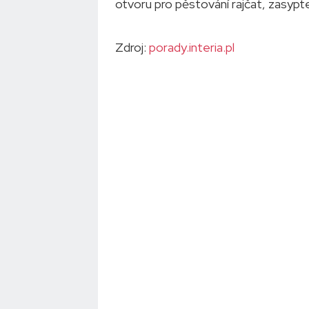
otvoru pro pěstování rajčat, zasyp
Zdroj:
porady.interia.pl