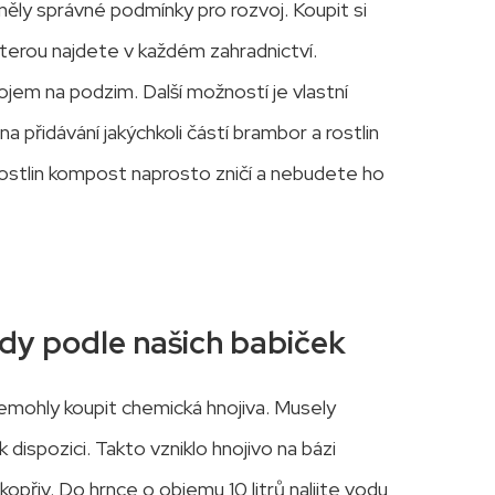
ěly správné podmínky pro rozvoj. Koupit si
kterou najdete v každém zahradnictví.
ojem na podzim. Další možností je vlastní
a přidávání jakýchkoli částí brambor a rostlin
ostlin kompost naprosto zničí a nebudete ho
dy podle našich babiček
nemohly koupit chemická hnojiva. Musely
 dispozici. Takto vzniklo hnojivo na bázi
kopřiv. Do hrnce o objemu 10 litrů nalijte vodu