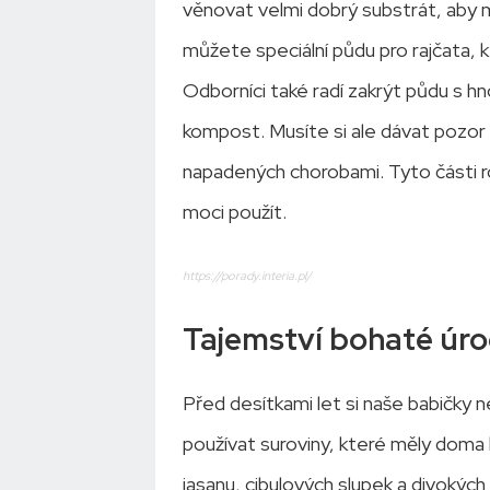
věnovat velmi dobrý substrát, aby m
můžete speciální půdu pro rajčata, 
Odborníci také radí zakrýt půdu s hn
kompost. Musíte si ale dávat pozor n
napadených chorobami. Tyto části r
moci použít.
https://porady.interia.pl/
Tajemství bohaté úro
Před desítkami let si naše babičky 
používat suroviny, které měly doma k
jasanu, cibulových slupek a divokých 