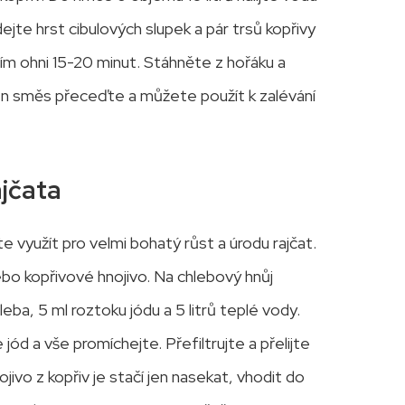
dejte hrst cibulových slupek a pár trsů kopřivy
ím ohni 15-20 minut. Stáhněte z hořáku a
en směs přeceďte a můžete použít k zalévání
ajčata
te využít pro velmi bohatý růst a úrodu rajčat.
ebo kopřivové hnojivo. Na chlebový hnůj
eba, 5 ml roztoku jódu a 5 litrů teplé vody.
ód a vše promíchejte. Přefiltrujte a přelijte
ivo z kopřiv je stačí jen nasekat, vhodit do