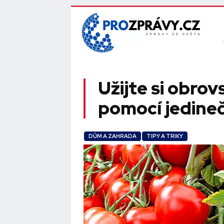
Užijte si obrov
pomocí jedine
DŮM A ZAHRADA
TIPY A TRIKY