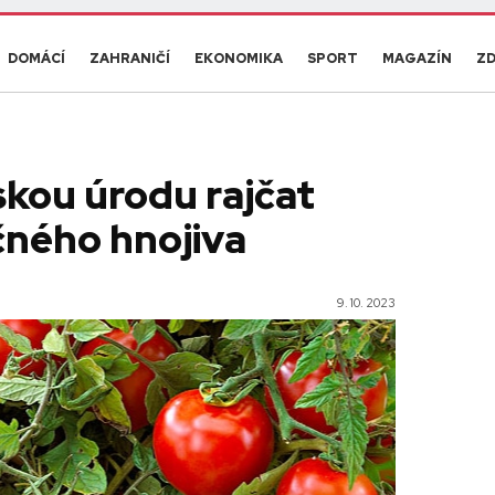
DOMÁCÍ
ZAHRANIČÍ
EKONOMIKA
SPORT
MAGAZÍN
ZD
skou úrodu rajčat
čného hnojiva
9. 10. 2023