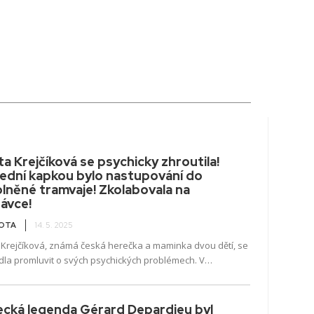
a Krejčíková se psychicky zhroutila!
ední kapkou bylo nastupování do
lněné tramvaje! Zkolabovala na
ávce!
VOTA
14. 5. 2025
 Krejčíková, známá česká herečka a maminka dvou dětí, se
dla promluvit o svých psychických problémech. V
ném rozhovoru se svěřila s tím,
ecká legenda Gérard Depardieu byl