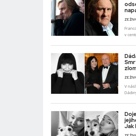
odso
napa
ZE ŽI
Franc
v cent
verdik
natáče
Dáda
Smrt
zlom
ZE ŽI
V násl
Dádiny
stráve
Doj
její
Jak 
ZE ŽI