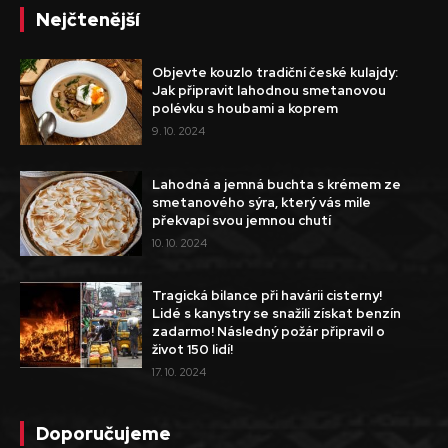
Nejčtenější
Objevte kouzlo tradiční české kulajdy:
Jak připravit lahodnou smetanovou
polévku s houbami a koprem
9. 10. 2024
Lahodná a jemná buchta s krémem ze
smetanového sýra, který vás mile
překvapí svou jemnou chutí
10. 10. 2024
Tragická bilance při havárii cisterny!
Lidé s kanystry se snažili získat benzín
zadarmo! Následný požár připravil o
život 150 lidí!
17. 10. 2024
Doporučujeme