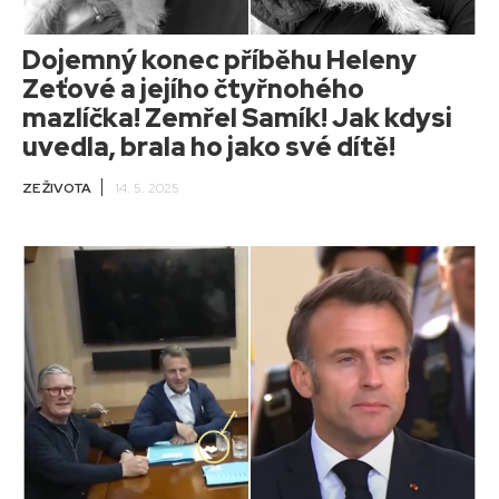
Dojemný konec příběhu Heleny
Zeťové a jejího čtyřnohého
mazlíčka! Zemřel Samík! Jak kdysi
uvedla, brala ho jako své dítě!
ZE ŽIVOTA
14. 5. 2025