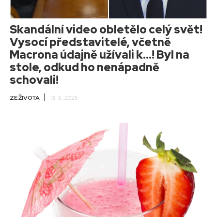
Skandální video obletělo celý svět!
Vysocí představitelé, včetně
Macrona údajně užívali k…! Byl na
stole, odkud ho nenápadně
schovali!
ZE ŽIVOTA
13. 5. 2025