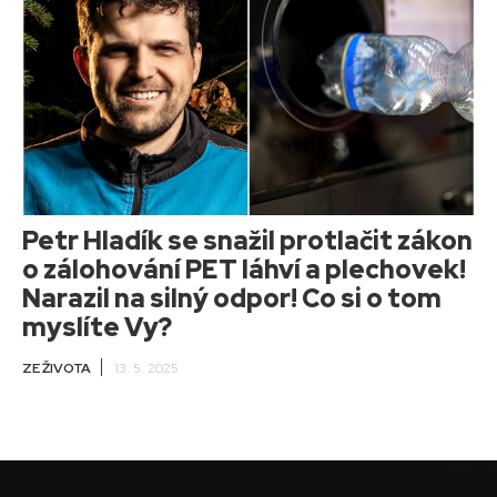
Petr Hladík se snažil protlačit zákon
o zálohování PET láhví a plechovek!
Narazil na silný odpor! Co si o tom
myslíte Vy?
ZE ŽIVOTA
13. 5. 2025