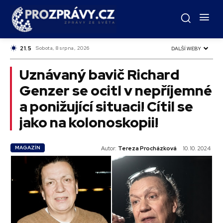
C
21.5
Czech
Sobota, 8 srpna, 2026
DALŠÍ WEBY
Uznávaný bavič Richard
Genzer se ocitl v nepříjemné
a ponižující situaci! Cítil se
jako na kolonoskopii!
MAGAZÍN
Autor:
Tereza Procházková
10. 10. 2024