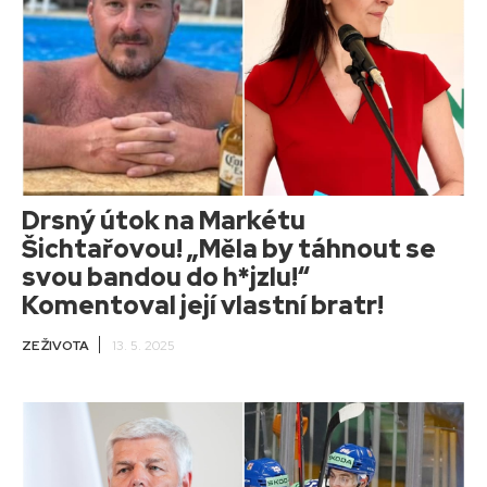
Drsný útok na Markétu
Šichtařovou! „Měla by táhnout se
svou bandou do h*jzlu!“
Komentoval její vlastní bratr!
ZE ŽIVOTA
13. 5. 2025