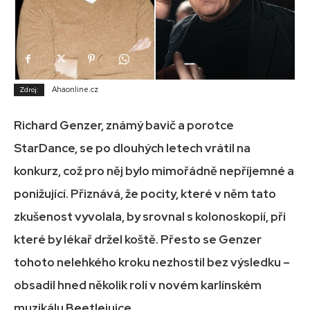
Ahaonline.cz
Zdroj:
Richard Genzer, známý bavič a porotce
StarDance, se po dlouhých letech vrátil na
konkurz, což pro něj bylo mimořádně nepříjemné a
ponižující. Přiznává, že pocity, které v něm tato
zkušenost vyvolala, by srovnal s kolonoskopií, při
které by lékař držel koště. Přesto se Genzer
tohoto nelehkého kroku nezhostil bez výsledku –
obsadil hned několik rolí v novém karlínském
muzikálu Beetlejuice.