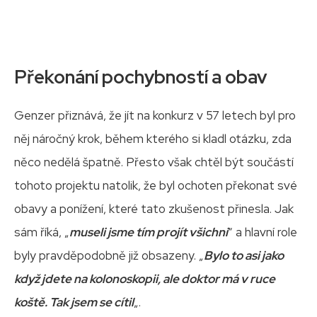
Překonání pochybností a obav
Genzer přiznává, že jít na konkurz v 57 letech byl pro
něj náročný krok, během kterého si kladl otázku, zda
něco nedělá špatně. Přesto však chtěl být součástí
tohoto projektu natolik, že byl ochoten překonat své
obavy a ponížení, které tato zkušenost přinesla. Jak
sám říká, „
museli jsme tím projít všichni
“ a hlavní role
byly pravděpodobně již obsazeny. „
Bylo to asi jako
když jdete na kolonoskopii, ale doktor má v ruce
koště. Tak jsem se cítil
„.