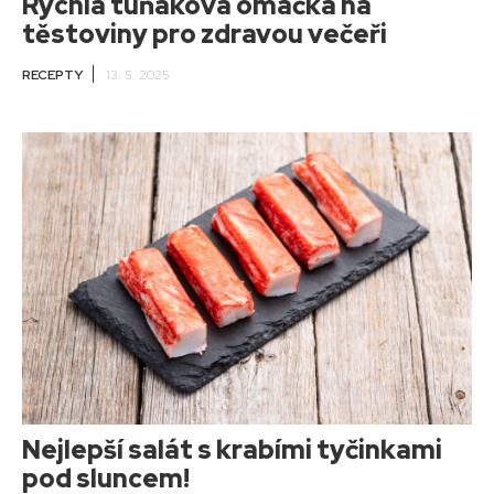
Rychlá tuňáková omáčka na
těstoviny pro zdravou večeři
RECEPTY
13. 5. 2025
Nejlepší salát s krabími tyčinkami
pod sluncem!