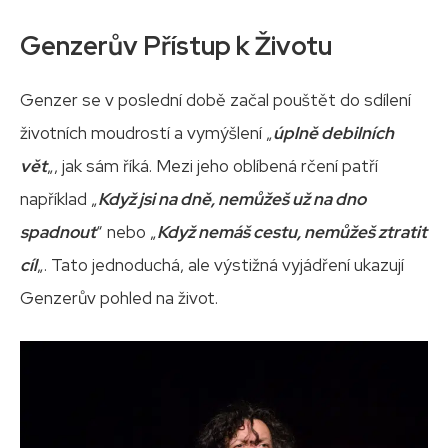
Genzerův Přístup k Životu
Genzer se v poslední době začal pouštět do sdílení
životních moudrostí a vymýšlení „
úplně debilních
vět
„, jak sám říká. Mezi jeho oblíbená rčení patří
například „
Když jsi na dně, nemůžeš už na dno
spadnout
“ nebo „
Když nemáš cestu, nemůžeš ztratit
cíl
„. Tato jednoduchá, ale výstižná vyjádření ukazují
Genzerův pohled na život.