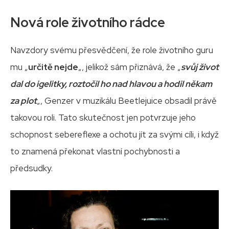
Nová role životního rádce
Navzdory svému přesvědčení, že role životního guru
mu „
určitě nejde
„, jelikož sám přiznává, že „
svůj život
dal do igelitky, roztočil ho nad hlavou a hodil někam
za plot
„, Genzer v muzikálu Beetlejuice obsadil právě
takovou roli. Tato skutečnost jen potvrzuje jeho
schopnost sebereflexe a ochotu jít za svými cíli, i když
to znamená překonat vlastní pochybnosti a
předsudky.