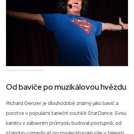
Facebook Richard Genzer
Od baviče po muzikálovou hvězdu
Richard Genzer je dlouhodobě známý jako bavič a
porotce v populární taneční soutěži StarDance. Svou
kariéru v zábavním průmyslu budoval postupně, od
standup comedy až po moderátorské role v televizi.