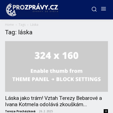
Home
Tags
Láska
Tag: láska
Láska jako trám! Vztah Terezy Bebarové a
Ivana Kotmela odolává zkouškám...
Tereza Procházková
-
26. 2. 2025
0